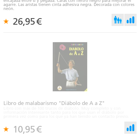
encajada entre sí y pegada. Caras con fieltro negro para mejorar el
agarre. Las aristas tienen cinta adhesiva negra. Decorada con colores
neón.
26,95
€
Libro de malabarismo "Diábolo de A a Z"
Libro con más de 100 trucos de diábolo. Muy completo y con
información interesante tanto para los que usan el diábolo por
primera vez como para los que ya han tenido un contacto previo.
10,95
€