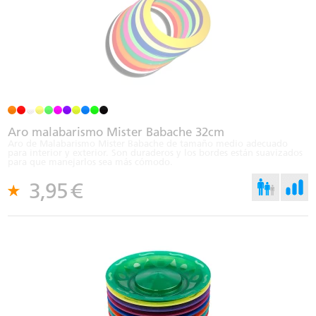
Aro malabarismo Mister Babache 32cm
Aro de Malabarismo Mister Babache de tamaño medio adecuado
para interior y exterior. Son duraderos y los bordes están suavizados
para que manejarlos sea más cómodo.
3,95
€