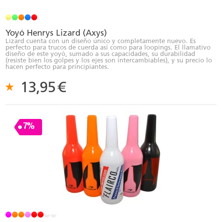
Yoyó Henrys Lizard (Axys)
Lizard cuenta con un diseño único y completamente nuevo. Es
perfecto para trucos de cuerda así como para loopings. El llamativo
diseño de este yoyó, sumado a sus capacidades, su durabilidad
(resiste bien los golpes y los ejes son intercambiables), y su precio lo
hacen perfecto para principiantes.
13,95
€
7%