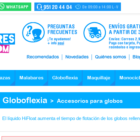
WHATSAPP
951 20 44 04
De 09:00 a 14:00 L-V
PREGUNTAS
ENVÍOS GRAT
FRECUENTES
A PARTIR DE 
¡Te ayudamos!
Envíos: Correos 2,
+ info
aquí
Pago con tarjeta, P
reembolso e ingres
Recomendados
Novedades
Quiénes somos
Blo
azas
Malabares
Globoflexia
Maquillaje
Monocic
Globoflexia
>
Accesorios para globos
El líquido HiFloat aumenta el tiempo de flotación de los globos rellen