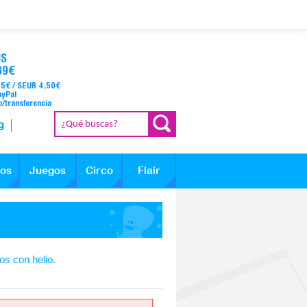
IS
39€
95€ / SEUR 4,50€
ayPal
o/transferencia
g
los
Juegos
Circo
Flair
os con helio.