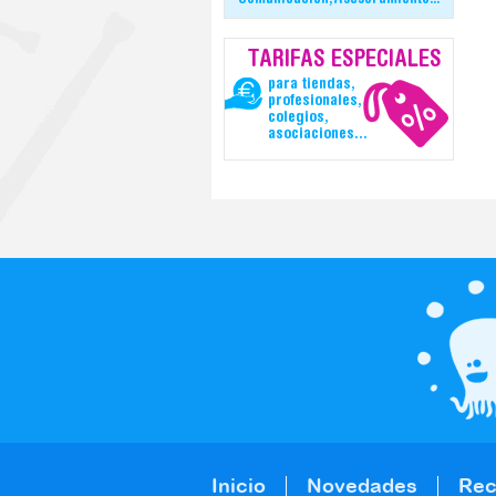
Comunicación, Asesoramiento...
TARIFAS ESPECIALES
para tiendas,
profesionales,
colegios,
asociaciones...
Inicio
Novedades
Re