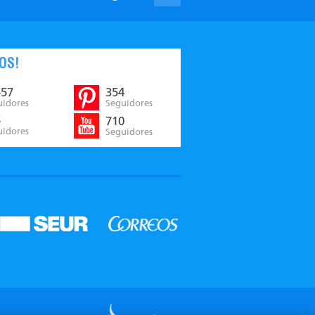
OS!
557
354
uidores
Seguidores
5
710
uidores
Seguidores