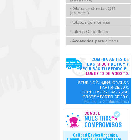
· Globos redondos Q11
(grandes)
· Globos con formas
· Libros Globoflexia
· Accesorios para globos
COMPRA ANTES DE
LAS
13:00H
DE HOY Y
RECIBIRÁS TU PEDIDO EL
LUNES 10 DE AGOSTO
.
SEUR 1 DÍA:
4,50€
. GRATIS A
PARTIR DE 59 €.
CORREOS 3/5 DÍAS:
2,95€
.
GRATIS A PARTIR DE 39 €.
Península. Cualquier peso
CONOCE
NUESTROS
COMPROMISOS
Calidad, Envíos Urgentes,