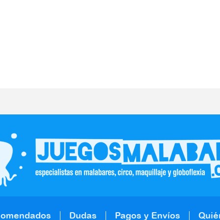
comendados
Dudas
Pagos y Envíos
Quié