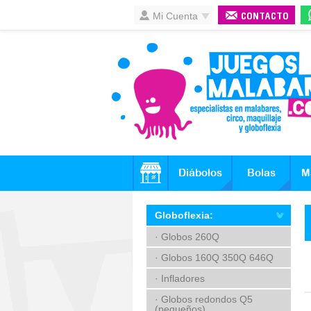
Mi Cuenta
CONTACTO
Diábolos
Bolas
M
Globoflexia:
· Globos 260Q
· Globos 160Q 350Q 646Q
· Infladores
· Globos redondos Q5
(pequeños)