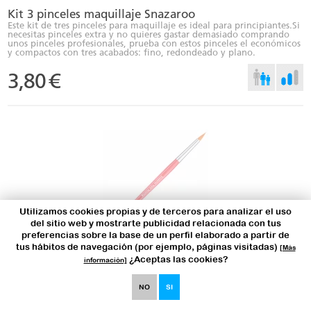
Kit 3 pinceles maquillaje Snazaroo
Este kit de tres pinceles para maquillaje es ideal para principiantes.Si
necesitas pinceles extra y no quieres gastar demasiado comprando
unos pinceles profesionales, prueba con estos pinceles el económicos
y compactos con tres acabados: fino, redondeado y plano.
3,80
€
Utilizamos cookies propias y de terceros para analizar el uso
del sitio web y mostrarte publicidad relacionada con tus
preferencias sobre la base de un perfil elaborado a partir de
tus hábitos de navegación (por ejemplo, páginas visitadas)
[Más
¿Aceptas las cookies?
Pincel maquillaje Snazaroo multiusos redondo
información]
Pincel multiusos redondo eleborado con Toray (sintético). Es el
modelo más habitual utilizado para el maquillaje de fantasía de la
NO
SI
cara, permite realizar todo tipo de trazos, desde finos y detallados
hasta rellenar superficies amplias.