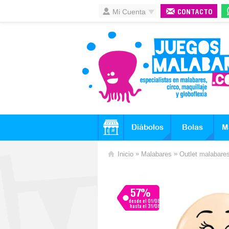
Mi Cuenta
CONTACTO
Diábolos
Bolas
M
»
»
Inicio
Malabares
Outlet malabare
57%
desde el 01/08
hasta el 31/08