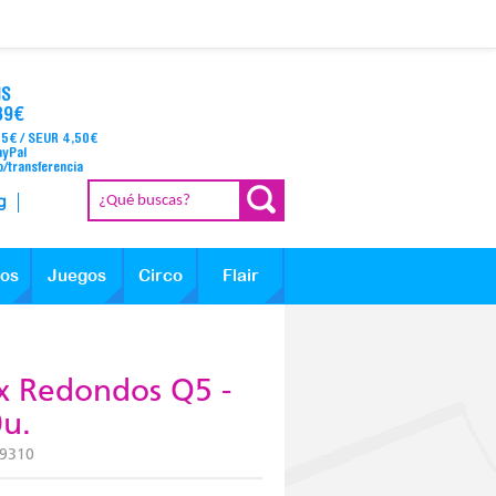
IS
39€
95€ / SEUR 4,50€
ayPal
o/transferencia
g
los
Juegos
Circo
Flair
x Redondos Q5 -
0u.
9310