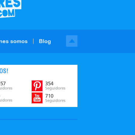
nes somos
Blog
OS!
557
354
uidores
Seguidores
5
710
uidores
Seguidores