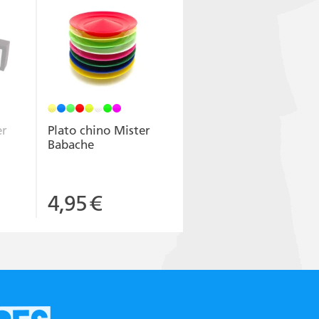
er
Plato chino Mister
Babache
4,95
€