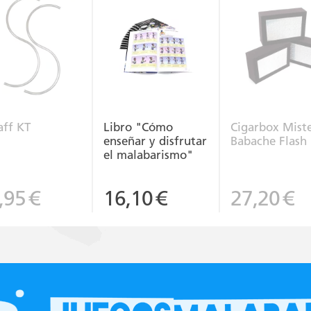
aff KT
Libro "Cómo
Cigarbox Mist
enseñar y disfrutar
Babache Flash
el malabarismo"
,95
€
16,10
€
27,20
€