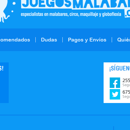
comendados
Dudas
Pagos y Envíos
Quié
S!
¡SÍGUEN
25
Seg
67
Seg