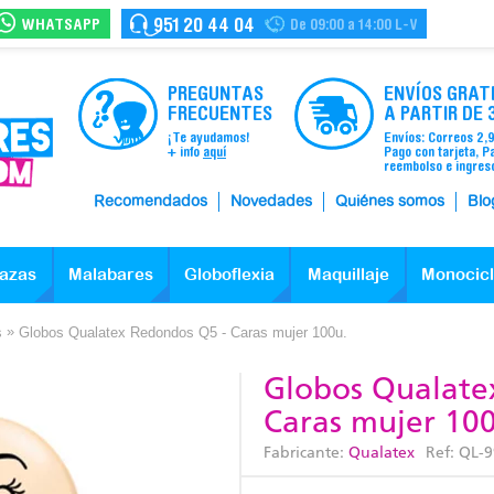
WHATSAPP
951 20 44 04
De 09:00 a 14:00 L-V
PREGUNTAS
ENVÍOS GRAT
FRECUENTES
A PARTIR DE 
¡Te ayudamos!
Envíos: Correos 2,
+ info
aquí
Pago con tarjeta, P
reembolso e ingres
Recomendados
Novedades
Quiénes somos
Blo
azas
Malabares
Globoflexia
Maquillaje
Monocic
»
s
Globos Qualatex Redondos Q5 - Caras mujer 100u.
Globos Qualate
Caras mujer 10
Fabricante:
Qualatex
Ref:
QL-9