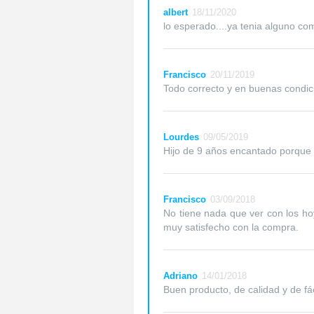
albert
18/11/2020
lo esperado....ya tenia alguno c
Francisco
20/11/2019
Todo correcto y en buenas condic
Lourdes
09/05/2019
Hijo de 9 años encantado porque l
Francisco
03/09/2018
No tiene nada que ver con los ho
muy satisfecho con la compra.
Adriano
14/01/2018
Buen producto, de calidad y de fác