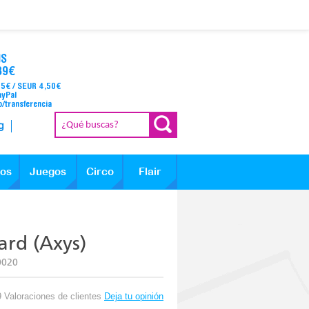
IS
39€
95€ / SEUR 4,50€
ayPal
o/transferencia
g
los
Juegos
Circo
Flair
ard (Axys)
0020
9 Valoraciones de clientes
Deja tu opinión