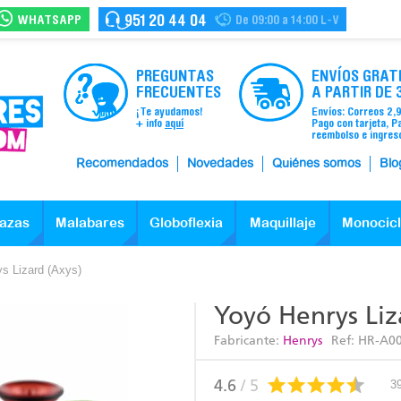
WHATSAPP
951 20 44 04
De 09:00 a 14:00 L-V
PREGUNTAS
ENVÍOS GRAT
FRECUENTES
A PARTIR DE 
¡Te ayudamos!
Envíos: Correos 2,
+ info
aquí
Pago con tarjeta, P
reembolso e ingres
Recomendados
Novedades
Quiénes somos
Blo
azas
Malabares
Globoflexia
Maquillaje
Monocic
s Lizard (Axys)
Yoyó Henrys Liz
Fabricante:
Henrys
Ref:
HR-A0
4.6
/ 5
3