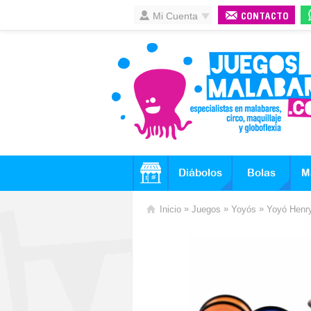
Mi Cuenta
CONTACTO
Diábolos
Bolas
M
»
»
»
Inicio
Juegos
Yoyós
Yoyó Henry