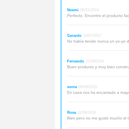
Noemi
05/01/2018
Perfecto. Encontre el producto fac
Gerardo
14/07/2017
No había tenido nunca un yo-yo de 
Fernando
22/09/2016
Buen producto y muy bien constru
sonia
09/09/2016
En casa nos ha encantado a mayor
Rosa
11/08/2016
Bien pero no me gustó mucho el t