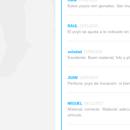
Irene
07/01/2026
Estos yoyós son geniales. Van mu
RAUL
22/01/2025
El yoyó se ajusta a lo indicado en
soledad
25/09/2024
Excelente. Buen material, hilo y pl
JUAN
13/05/2024
Perfecto yoyo de iniciación. si bi
MIGUEL
04/12/2023
Material correcto. Material ade
artículo.