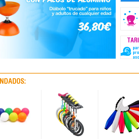
TAR
par
pro
aso
NDADOS: