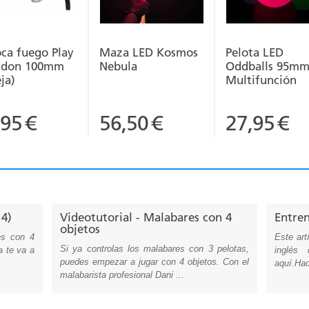
oca fuego Play
Maza LED Kosmos
Pelota LED
idon 100mm
Nebula
Oddballs 95m
ja)
Multifunción
,95
€
56,50
€
27,95
€
,4)
Videotutorial - Malabares con 4
Entren
objetos
es con 4
Este art
Si ya controlas los malabares con 3 pelotas,
a te va a
inglés
puedes empezar a jugar con 4 objetos. Con el
aquí.Hac
malabarista profesional Dani ...