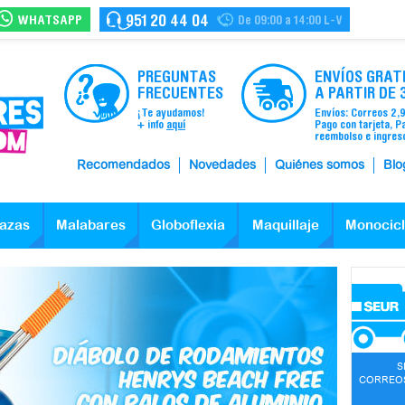
WHATSAPP
951 20 44 04
De 09:00 a 14:00 L-V
PREGUNTAS
ENVÍOS GRAT
FRECUENTES
A PARTIR DE 
¡Te ayudamos!
Envíos: Correos 2,
+ info
aquí
Pago con tarjeta, P
reembolso e ingres
Recomendados
Novedades
Quiénes somos
Blo
azas
Malabares
Globoflexia
Maquillaje
Monocic
S
CORREOS