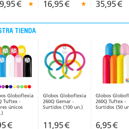
9,95
€
16,95
€
35,95
€
STRA TIENDA
os Globoflexia
Globos Globoflexia
Globos Globof
 Tuftex -
260Q Gemar -
260Q Tuftex -
res únicos
Surtidos (100 un.)
Surtidos (50 un
.)
95
€
11,95
€
6,95
€