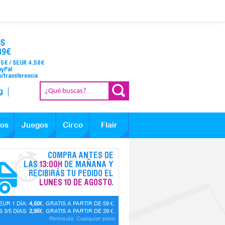
IS
39€
95€ / SEUR 4,50€
ayPal
o/transferencia
g
los
Juegos
Circo
Flair
COMPRA ANTES DE
LAS
13:00H
DE MAÑANA Y
RECIBIRÁS TU PEDIDO EL
LUNES 10 DE AGOSTO
.
EUR 1 DÍA:
4,50€
. GRATIS A PARTIR DE 59 €.
 3/5 DÍAS:
2,95€
. GRATIS A PARTIR DE 39 €.
Península. Cualquier peso