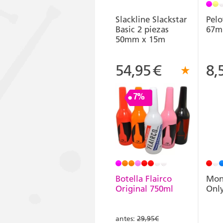
Slackline Slackstar
Pelo
Basic 2 piezas
67m
50mm x 15m
54,95
€
8,
7%
Botella Flairco
Mon
Original 750ml
Onl
antes:
29,95€