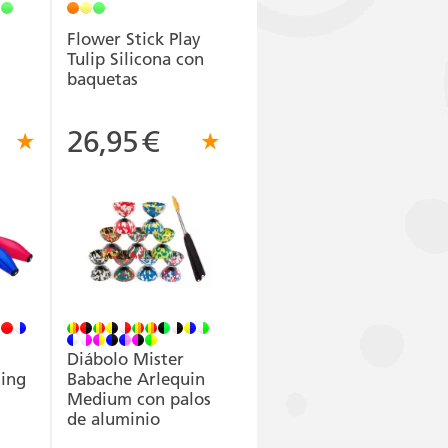
Flower Stick Play
Tulip Silicona con
baquetas
26,95
€
Diábolo Mister
ning
Babache Arlequin
Medium con palos
de aluminio