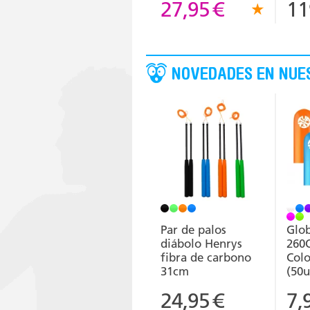
27,95
€
11
NOVEDADES EN NUE
Par de palos
Glob
diábolo Henrys
260Q
fibra de carbono
Colo
31cm
(50u
24,95
€
7,