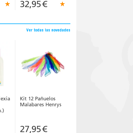
32,95
€
Ver todas las novedades
lexia
Kit 12 Pañuelos
Malabares Henrys
.)
27,95
€