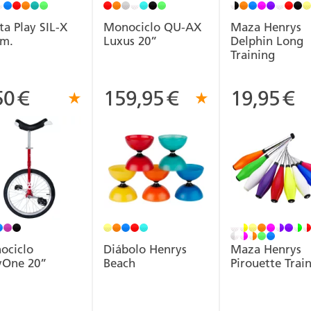
ta Play SIL-X
Monociclo QU-AX
Maza Henrys
m.
Luxus 20”
Delphin Long
Training
50
€
159,95
€
19,95
€
ociclo
Diábolo Henrys
Maza Henrys
yOne 20”
Beach
Pirouette Trai