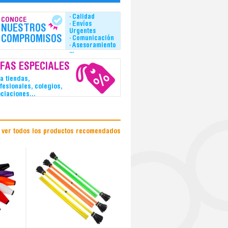
· Calidad
CONOCE
· Envíos
NUESTROS
Urgentes
COMPROMISOS
· Comunicación
· Asesoramiento
···
IFAS ESPECIALES
a tiendas,
fesionales, colegios,
ciaciones...
ver todos los productos recomendados