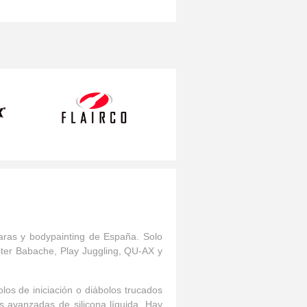
caras y bodypainting de España. Solo
ster Babache, Play Juggling, QU-AX y
os de iniciación o diábolos trucados
s avanzadas de silicona líquida. Hay