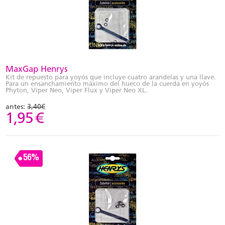
MaxGap Henrys
Kit de repuesto para yoyós que incluye cuatro arandelas y una llave.
Para un ensanchamiento máximo del hueco de la cuerda en yoyós
Phyton, Viper Neo, Viper Flux y Viper Neo XL.
antes:
3,40€
1,95
€
56%