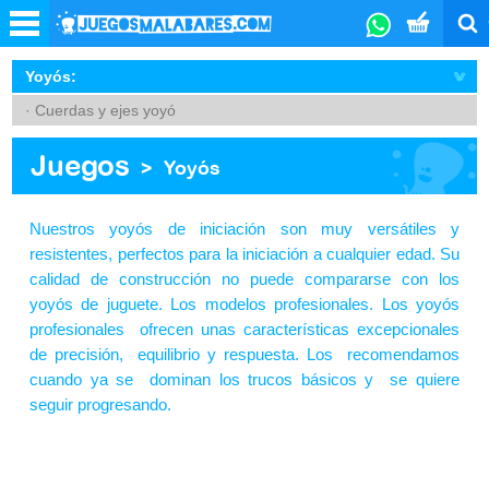
Yoyós:
· Cuerdas y ejes yoyó
Juegos
>
Yoyós
Nuestros yoyós de iniciación son muy versátiles y
resistentes, perfectos para la iniciación a cualquier edad. Su
calidad de construcción no puede compararse con los
yoyós de juguete. Los modelos profesionales. Los yoyós
profesionales ofrecen unas características excepcionales
de precisión, equilibrio y respuesta. Los recomendamos
cuando ya se dominan los trucos básicos y se quiere
seguir progresando.