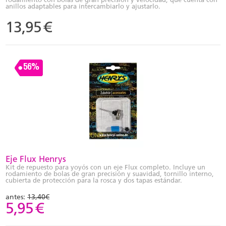
anillos adaptables para intercambiarlo y ajustarlo.
13,95
€
56%
Eje Flux Henrys
Kit de repuesto para yoyós con un eje Flux completo. Incluye un
rodamiento de bolas de gran precisión y suavidad, tornillo interno,
cubierta de protección para la rosca y dos tapas estándar.
antes:
13,40€
5,95
€