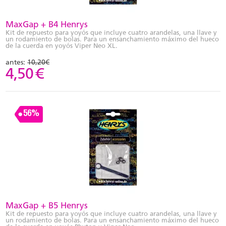
MaxGap + B4 Henrys
Kit de repuesto para yoyós que incluye cuatro arandelas, una llave y
un rodamiento de bolas. Para un ensanchamiento máximo del hueco
de la cuerda en yoyós Viper Neo XL.
antes:
10,20€
4,50
€
56%
MaxGap + B5 Henrys
Kit de repuesto para yoyós que incluye cuatro arandelas, una llave y
un rodamiento de bolas. Para un ensanchamiento máximo del hueco