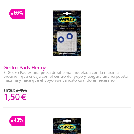
56%
Gecko-Pads Henrys
El Gecko-Pad es una pieza de silicona modelada con la máxima
precisión que encaja con el centro del yoyó y asegura una respuesta
máxima y hace que el yoyó vuelva justo cuando es necesario.
antes:
3,40€
1,50
€
43%