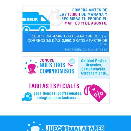
COMPRA ANTES DE
LAS
13:00H
DE MAÑANA Y
RECIBIRÁS TU PEDIDO EL
MARTES 11 DE AGOSTO
.
SEUR 1 DÍA:
4,50€
. GRATIS A PARTIR DE 59 €.
CORREOS 3/5 DÍAS:
2,95€
. GRATIS A PARTIR DE
39 €.
Península. Cualquier peso
CONOCE
Calidad, Envíos
NUESTROS
Urgentes,
Comunicación,
COMPROMISOS
Asesoramiento...
TARIFAS ESPECIALES
para tiendas, profesionales,
colegios, asociaciones...