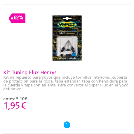
62%
Kit Tuning Flux Henrys
Kit de repuesto para yoyós que incluye tornillos interiores, cubierta
de protección para la rosca, tapa estándar, tapa con hendidura para
la cuerda y tapa con saliente. Para convertir el Viper Flux en el yoyó
definitivo.
antes:
5,10€
1,95
€
1