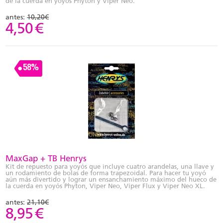
de la cuerda en yoyós Phyton y Viper Neo.
antes:
10,20€
4,50
€
58%
MaxGap + TB Henrys
Kit de repuesto para yoyós que incluye cuatro arandelas, una llave y
un rodamiento de bolas de forma trapezoidal. Para hacer tu yoyó
aún más divertido y lograr un ensanchamiento máximo del hueco de
la cuerda en yoyós Phyton, Viper Neo, Viper Flux y Viper Neo XL.
antes:
21,10€
8,95
€