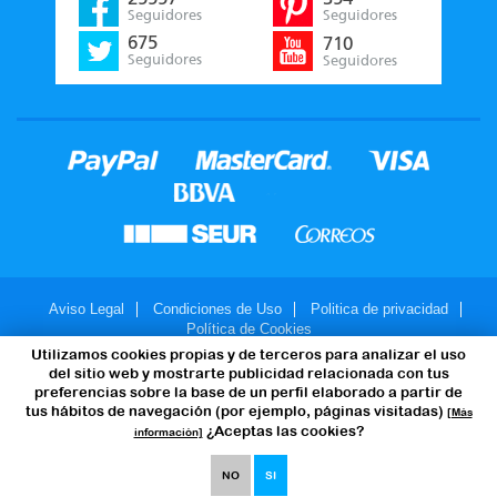
Seguidores
Seguidores
675
710
Seguidores
Seguidores
Aviso Legal
Condiciones de Uso
Politica de privacidad
Política de Cookies
Utilizamos cookies propias y de terceros para analizar el uso
© 2007-2026 - JuegosMalabares.com
del sitio web y mostrarte publicidad relacionada con tus
preferencias sobre la base de un perfil elaborado a partir de
tus hábitos de navegación (por ejemplo, páginas visitadas)
[Más
¿Aceptas las cookies?
información]
NO
SI