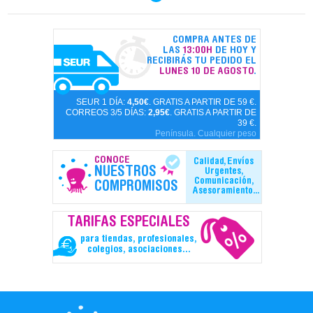
COMPRA ANTES DE
LAS
13:00H
DE HOY Y
RECIBIRÁS TU PEDIDO EL
LUNES 10 DE AGOSTO
.
SEUR 1 DÍA:
4,50€
. GRATIS A PARTIR DE 59 €.
CORREOS 3/5 DÍAS:
2,95€
. GRATIS A PARTIR DE
39 €.
Península. Cualquier peso
CONOCE
Calidad, Envíos
NUESTROS
Urgentes,
Comunicación,
COMPROMISOS
Asesoramiento...
TARIFAS ESPECIALES
para tiendas, profesionales,
colegios, asociaciones...