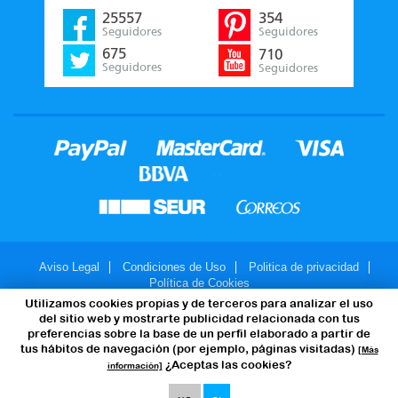
25557
354
Seguidores
Seguidores
675
710
Seguidores
Seguidores
Aviso Legal
Condiciones de Uso
Politica de privacidad
Política de Cookies
Utilizamos cookies propias y de terceros para analizar el uso
© 2007-2026 - JuegosMalabares.com
del sitio web y mostrarte publicidad relacionada con tus
preferencias sobre la base de un perfil elaborado a partir de
tus hábitos de navegación (por ejemplo, páginas visitadas)
[Más
¿Aceptas las cookies?
información]