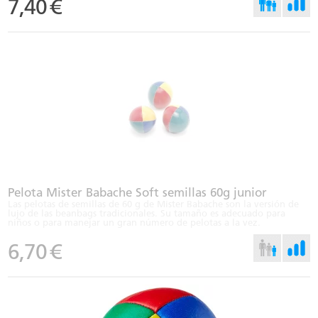
7,40
€
Pelota Mister Babache Soft semillas 60g junior
Las pelotas de semillas de 60 g de Mister Babache son la versión de
lujo de las beanbags tradicionales. Su tamaño es adecuado para
niños o para manejar un gran número de pelotas a la vez.
6,70
€