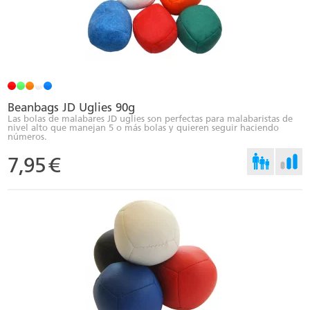
Beanbags JD Uglies 90g
Las bolas de malabares JD uglies son perfectas para malabaristas de
nivel alto que manejan 5 o más bolas y quieren seguir haciendo
números.
7,95
€