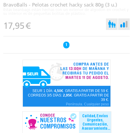
BravoBalls - Pelotas crochet hacky sack 80g (3 u.)
Estas beanbags están hechas con un exterior de algodón en crochet y
su interior es de pequeñas bolitas de plástico.
17,95
€
1
COMPRA ANTES DE
LAS
13:00H
DE MAÑANA Y
RECIBIRÁS TU PEDIDO EL
MARTES 11 DE AGOSTO
.
SEUR 1 DÍA:
4,50€
. GRATIS A PARTIR DE 59 €.
CORREOS 3/5 DÍAS:
2,95€
. GRATIS A PARTIR DE
39 €.
Península. Cualquier peso
CONOCE
Calidad, Envíos
NUESTROS
Urgentes,
Comunicación,
COMPROMISOS
Asesoramiento...