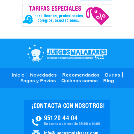
TARIFAS ESPECIALES
para tiendas, profesionales,
colegios, asociaciones...
Inicio
Novedades
Recomendados
Dudas
Pagos y Envíos
Quiénes somos
Blog
¡CONTACTA CON NOSOTROS!
951 20 44 04
De Lunes a Viernes de 09:00 a 14:00
info@juegosmalabares.com