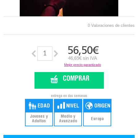
0 Valoraciones de clientes
56,50
€
46,69€ sin IVA
Mejor precio garantizado
COMPRAR
entrega en dos semanas
Jovenes y
Medio y
Europa
Adultos
Avanzado