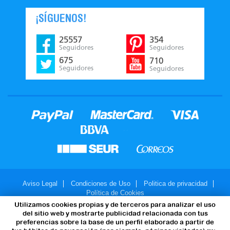
¡SÍGUENOS!
25557
354
Seguidores
Seguidores
675
710
Seguidores
Seguidores
Aviso Legal
Condiciones de Uso
Politica de privacidad
Política de Cookies
Utilizamos cookies propias y de terceros para analizar el uso
© 2007-2026 - JuegosMalabares.com
del sitio web y mostrarte publicidad relacionada con tus
preferencias sobre la base de un perfil elaborado a partir de