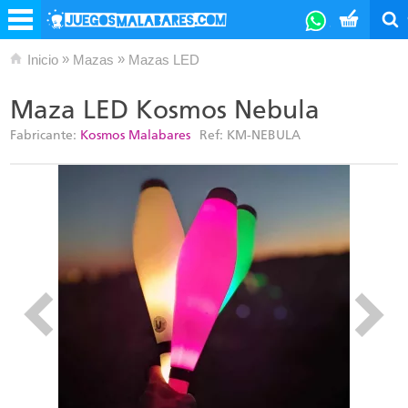
»
»
Inicio
Mazas
Mazas LED
Maza LED Kosmos Nebula
Fabricante:
Kosmos Malabares
Ref:
KM-NEBULA