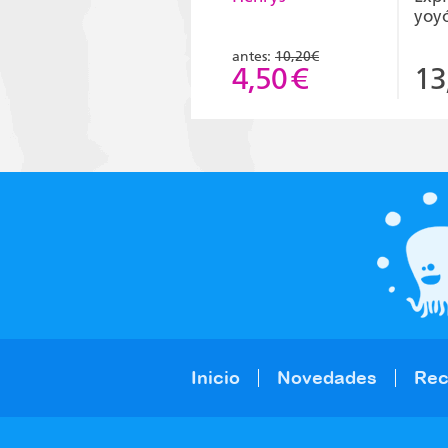
yoy
antes:
10,20€
4,50
€
13
Inicio
Novedades
Re