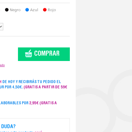
o
Negro
Azul
Rojo
COMPRAR
zado
H
DE HOY Y RECIBIRÁS TU PEDIDO EL
UR POR 4,50€.
(GRATIS A PARTIR DE 59€
 LABORABLES POR
2,95€
(GRATIS A
 DUDA?