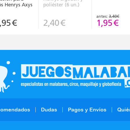
ós Henrys Axys
poliéster (6 un.)
antes:
3,40€
,95
€
2,40
€
1,95
€
comendados
Dudas
Pagos y Envíos
Quié