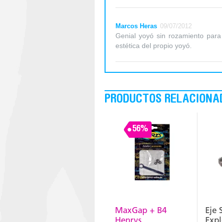
Marcos Heras
09/07/2012
Genial yoyó sin rozamiento para
estética del propio yoyó.
PRODUCTOS RELACIONA
56%
MaxGap + B4
Eje 
Henrys
Expl