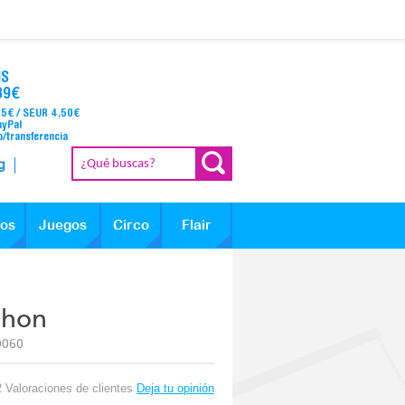
IS
39€
95€ / SEUR 4,50€
ayPal
o/transferencia
g
los
Juegos
Circo
Flair
thon
0060
2 Valoraciones de clientes
Deja tu opinión