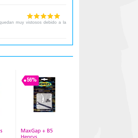
 quedan muy vistosos debido a la
56%
s
MaxGap + B5
Henrys