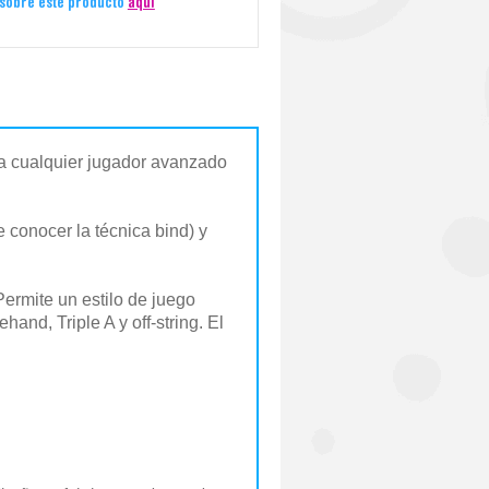
 sobre este producto
aquí
e a cualquier jugador avanzado
 conocer la técnica bind) y
ermite un estilo de juego
and, Triple A y off-string. El