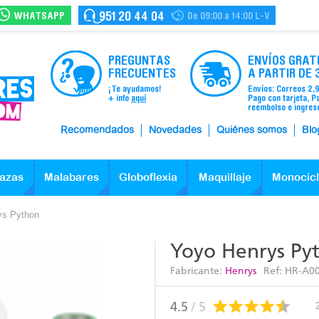
WHATSAPP
951 20 44 04
De 09:00 a 14:00 L-V
PREGUNTAS
ENVÍOS GRAT
FRECUENTES
A PARTIR DE 
¡Te ayudamos!
Envíos: Correos 2,
+ info
aquí
Pago con tarjeta, P
reembolso e ingres
Recomendados
Novedades
Quiénes somos
Blo
azas
Malabares
Globoflexia
Maquillaje
Monocic
ys Python
Yoyo Henrys Py
Fabricante:
Henrys
Ref:
HR-A0
4.5
/ 5