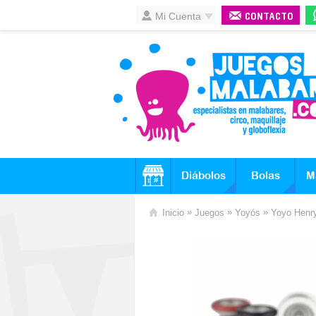
Mi Cuenta
CONTACTO
Diábolos
Bolas
M
»
»
»
Inicio
Juegos
Yoyós
Yoyo Henr