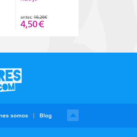
antes:
10,20€
4,50
€
nes somos
Blog