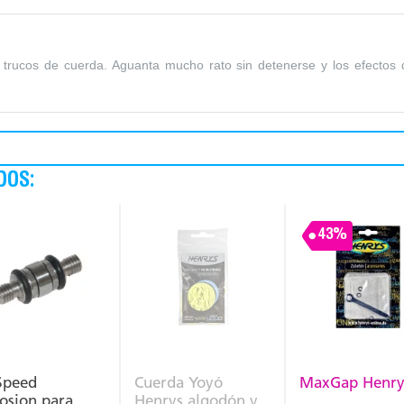
 trucos de cuerda. Aguanta mucho rato sin detenerse y los efectos
DOS:
43%
Speed
Cuerda Yoyó
MaxGap Henry
osion para
Henrys algodón y