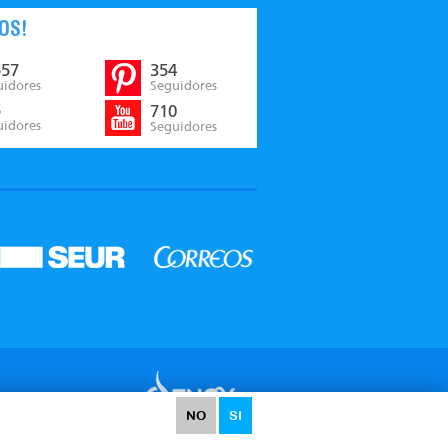
OS!
557
354
uidores
Seguidores
5
710
uidores
Seguidores
Desarrollado por:
¿Necesitas
NO
SI
ayuda?