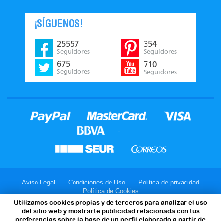
¡SÍGUENOS!
25557
354
Seguidores
Seguidores
675
710
Seguidores
Seguidores
Aviso Legal
Condiciones de Uso
Politica de privacidad
Política de Cookies
Utilizamos cookies propias y de terceros para analizar el uso
© 2007-2026 - JuegosMalabares.com
del sitio web y mostrarte publicidad relacionada con tus
preferencias sobre la base de un perfil elaborado a partir de