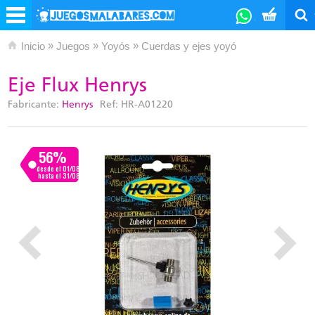
»
»
»
Inicio
Juegos
Yoyós
Cuerdas y ejes yoyó
Eje Flux Henrys
Fabricante:
Henrys
Ref:
HR-A01220
56%
desde el 01/08
hasta el 31/08