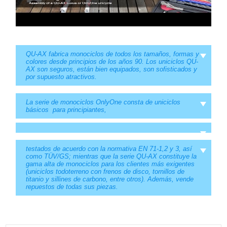
QU-AX fabrica monociclos de todos los tamaños, formas y
colores desde principios de los años 90. Los uniciclos QU-
AX son seguros, están bien equipados, son sofisticados y
por supuesto atractivos.
La serie de monociclos OnlyOne consta de uniciclos
básicos para principiantes,
testados de acuerdo con la normativa EN 71-1,2 y 3, así
como TÜV/GS; mientras que la serie QU-AX constituye la
gama alta de monociclos para los clientes más exigentes
(uniciclos todoterreno con frenos de disco, tornillos de
titanio y sillines de carbono, entre otros). Además, vende
repuestos de todas sus piezas.