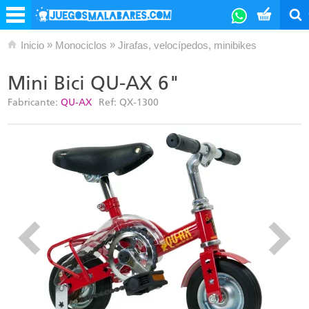
»
»
Inicio
Monociclos
Jirafas, velocípedos, minibikes
Mini Bici QU-AX 6"
Fabricante:
QU-AX
Ref:
QX-1300