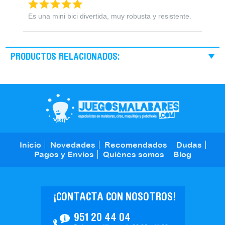
Es una mini bici divertida, muy robusta y resistente.
PRODUCTOS RELACIONADOS:
Inicio
Novedades
Recomendados
Dudas
Pagos y Envíos
Quiénes somos
Blog
¡CONTACTA CON NOSOTROS!
951 20 44 04