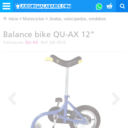
»
»
Inicio
Monociclos
Jirafas, velocípedos, minibikes
Balance bike QU-AX 12"
Fabricante:
QU-AX
Ref:
QX-3010