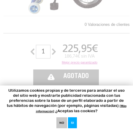
0 Valoraciones de clientes
225,95
€
186,74€ sin IVA
Mejor precio garantizado
AGOTADO
Utilizamos cookies propias y de terceros para analizar el uso
¿quieres que te
del sitio web y mostrarte publicidad relacionada con tus
avisemos cuando esté
preferencias sobre la base de un perfil elaborado a partir de
disponible?
tus hábitos de navegación (por ejemplo, páginas visitadas)
[Más
¿Aceptas las cookies?
información]
Características
NO
SI