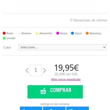
0 Valoraciones de clientes
Rojo
Blanco
Amarillo
Rosa
Azul
Naranja
Verde
Color:
19,95
€
16,49€ sin IVA
Mejor precio garantizado
COMPRAR
entrega en dos semanas