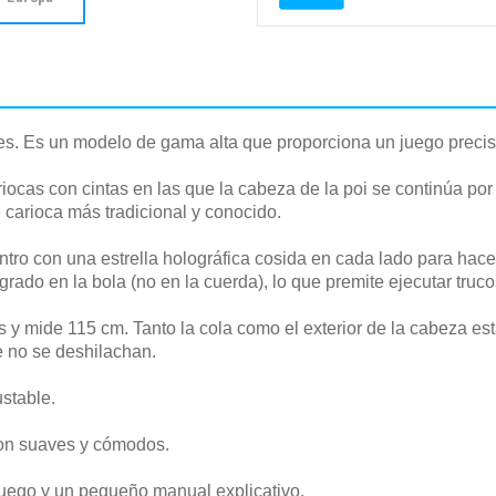
s. Es un modelo de gama alta que proporciona un juego preciso
iocas con cintas en las que la cabeza de la poi se continúa po
de carioca más tradicional y conocido.
tro con una estrella holográfica cosida en cada lado para hace
egrado en la bola (no en la cuerda), lo que premite ejecutar tru
s y mide 115 cm. Tanto la cola como el exterior de la cabeza e
e no se deshilachan.
ustable.
on suaves y cómodos.
 juego y un pequeño manual explicativo.