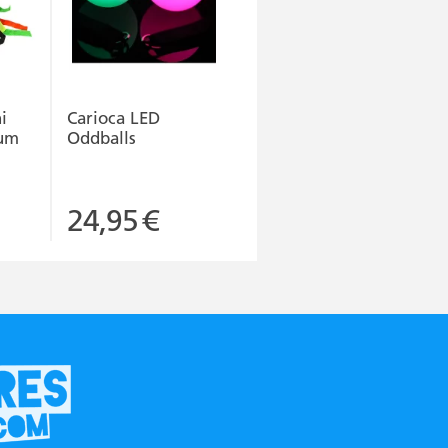
i
Carioca LED
ium
Oddballs
24,95
€