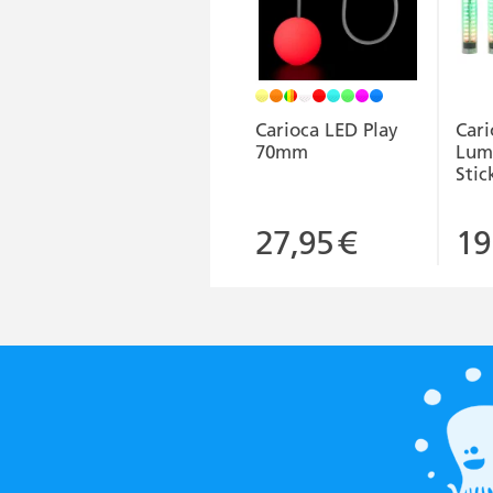
Carioca LED Play
Cari
70mm
Lumi
Stic
27,95
€
19