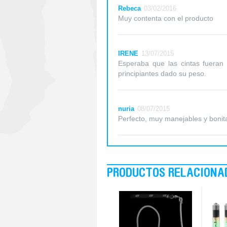
Rebeca
03/02/2016
Muy contenta con el producto
IRENE
13/07/2015
Esperaba que las cintas fueran
principiantes dado su peso.
nuria
08/07/2015
Perfecto, muy manejables y bonit
PRODUCTOS RELACIONA