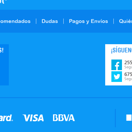
comendados
Dudas
Pagos y Envíos
Quié
S!
¡SÍGUEN
25
Seg
67
Seg