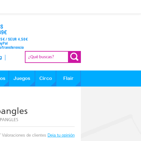
IS
39€
95€ / SEUR 4,50€
ayPal
o/transferencia
g
los
Juegos
Circo
Flair
pangles
SPANGLES
7 Valoraciones de clientes
Deja tu opinión