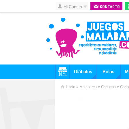
Mi Cuenta
CONTACTO
Diábolos
Bolas
M
»
»
»
Inicio
Malabares
Cariocas
Cari