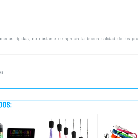
 menos rígidas, no obstante se aprecia la buena calidad de los p
as
DOS: