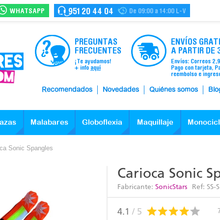
WHATSAPP
951 20 44 04
De 09:00 a 14:00 L-V
PREGUNTAS
ENVÍOS GRAT
FRECUENTES
A PARTIR DE 
¡Te ayudamos!
Envíos: Correos 2,
+ info
aquí
Pago con tarjeta, P
reembolso e ingres
Recomendados
Novedades
Quiénes somos
Blo
azas
Malabares
Globoflexia
Maquillaje
Monocic
oca Sonic Spangles
Carioca Sonic S
Fabricante:
SonicStars
Ref:
SS-
4.1
/ 5