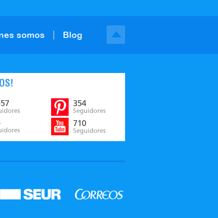
nes somos
Blog
OS!
557
354
uidores
Seguidores
5
710
uidores
Seguidores