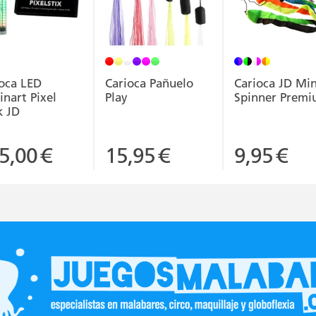
oca LED
Carioca Pañuelo
Carioca JD Min
nart Pixel
Play
Spinner Prem
k JD
5,00
€
15,95
€
9,95
€