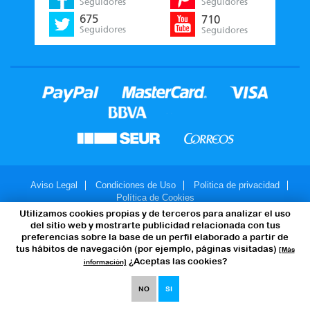
Seguidores
Seguidores
675
710
Seguidores
Seguidores
Aviso Legal
Condiciones de Uso
Politica de privacidad
Política de Cookies
Utilizamos cookies propias y de terceros para analizar el uso
© 2007-2026 - JuegosMalabares.com
del sitio web y mostrarte publicidad relacionada con tus
preferencias sobre la base de un perfil elaborado a partir de
tus hábitos de navegación (por ejemplo, páginas visitadas)
[Más
¿Aceptas las cookies?
información]
NO
SI