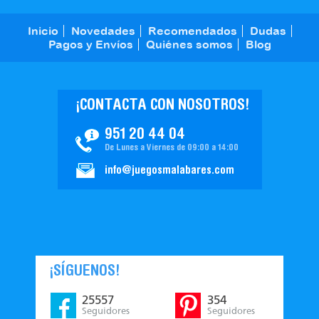
Inicio
Novedades
Recomendados
Dudas
Pagos y Envíos
Quiénes somos
Blog
¡CONTACTA CON NOSOTROS!
951 20 44 04
De Lunes a Viernes de 09:00 a 14:00
info@juegosmalabares.com
¡SÍGUENOS!
25557
354
Seguidores
Seguidores