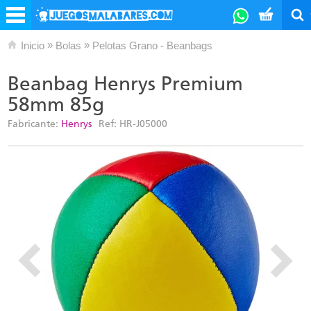
»
»
Inicio
Bolas
Pelotas Grano - Beanbags
Beanbag Henrys Premium
58mm 85g
Fabricante:
Henrys
Ref:
HR-J05000