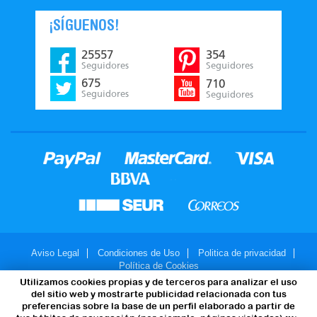
¡SÍGUENOS!
25557
354
Seguidores
Seguidores
675
710
Seguidores
Seguidores
Aviso Legal
Condiciones de Uso
Politica de privacidad
Política de Cookies
Utilizamos cookies propias y de terceros para analizar el uso
© 2007-2026 - JuegosMalabares.com
del sitio web y mostrarte publicidad relacionada con tus
preferencias sobre la base de un perfil elaborado a partir de