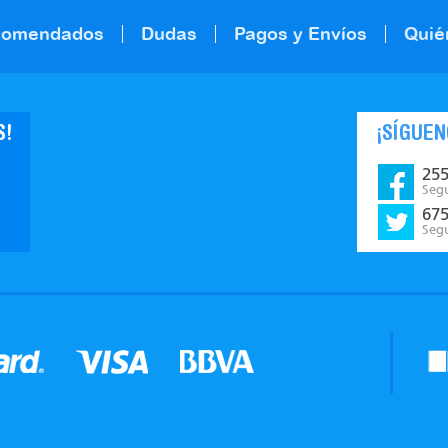
comendados
Dudas
Pagos y Envíos
Quié
S!
¡SÍGUEN
25
Seg
67
Seg