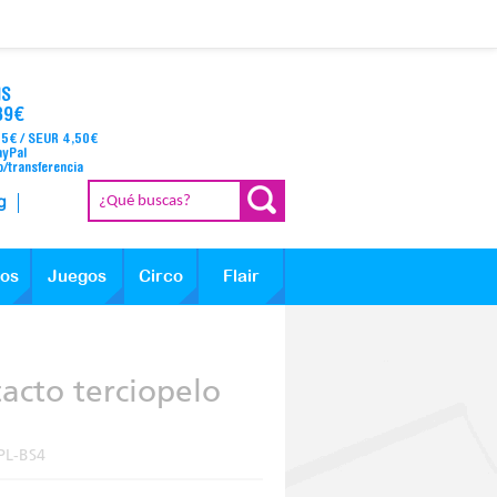
IS
39€
95€ / SEUR 4,50€
ayPal
o/transferencia
g
los
Juegos
Circo
Flair
tacto terciopelo
PL-BS4