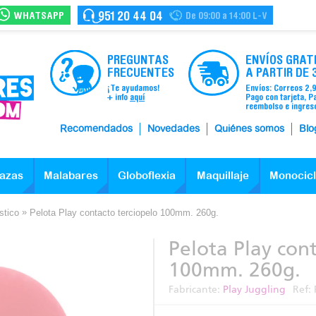
WHATSAPP
951 20 44 04
De 09:00 a 14:00 L-V
PREGUNTAS
ENVÍOS GRAT
FRECUENTES
A PARTIR DE 
¡Te ayudamos!
Envíos: Correos 2,
+ info
aquí
Pago con tarjeta, P
reembolso e ingres
Recomendados
Novedades
Quiénes somos
Blo
azas
Malabares
Globoflexia
Maquillaje
Monocic
»
stico
Pelota Play contacto terciopelo 100mm. 260g.
Pelota Play con
100mm. 260g.
Fabricante:
Play Juggling
Ref: