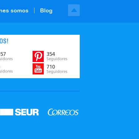
nes somos
Blog
OS!
557
354
uidores
Seguidores
5
710
uidores
Seguidores