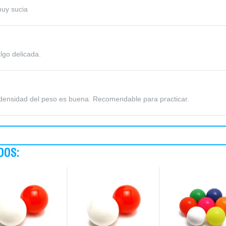
uy sucia
lgo delicada.
 densidad del peso es buena. Recomendable para practicar.
DOS: