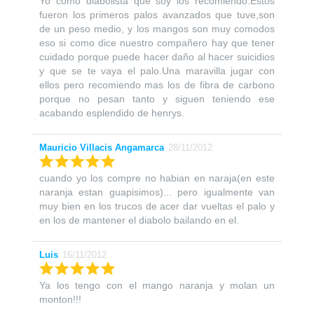
Yo como diabolista que soy los recomiendo.Estos
fueron los primeros palos avanzados que tuve,son
de un peso medio, y los mangos son muy comodos
eso si como dice nuestro compañero hay que tener
cuidado porque puede hacer daño al hacer suicidios
y que se te vaya el palo.Una maravilla jugar con
ellos pero recomiendo mas los de fibra de carbono
porque no pesan tanto y siguen teniendo ese
acabando esplendido de henrys.
Mauricio Villacis Angamarca
28/11/2012
cuando yo los compre no habian en naraja(en este
naranja estan guapisimos)... pero igualmente van
muy bien en los trucos de acer dar vueltas el palo y
en los de mantener el diabolo bailando en el.
Luis
16/11/2012
Ya los tengo con el mango naranja y molan un
monton!!!