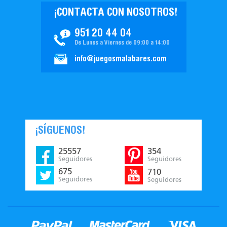
¡CONTACTA CON NOSOTROS!
951 20 44 04
De Lunes a Viernes de 09:00 a 14:00
info@juegosmalabares.com
¡SÍGUENOS!
25557
354
Seguidores
Seguidores
675
710
Seguidores
Seguidores