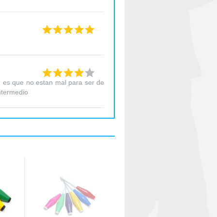
 es que no estan mal para ser de
ntermedio