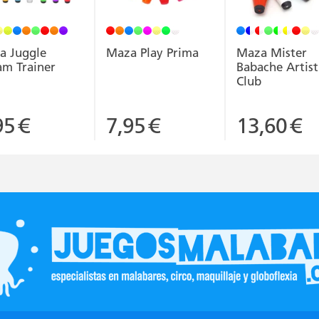
a Juggle
Maza Play Prima
Maza Mister
am Trainer
Babache Artist
Club
95
€
7,95
€
13,60
€