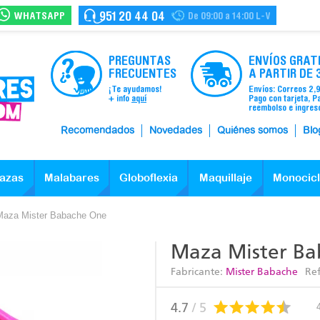
WHATSAPP
951 20 44 04
De 09:00 a 14:00 L-V
PREGUNTAS
ENVÍOS GRAT
FRECUENTES
A PARTIR DE 
¡Te ayudamos!
Envíos: Correos 2,
+ info
aquí
Pago con tarjeta, P
reembolso e ingres
Recomendados
Novedades
Quiénes somos
Blo
azas
Malabares
Globoflexia
Maquillaje
Monocic
Maza Mister Babache One
Maza Mister B
Fabricante:
Mister Babache
Re
4.7
/ 5