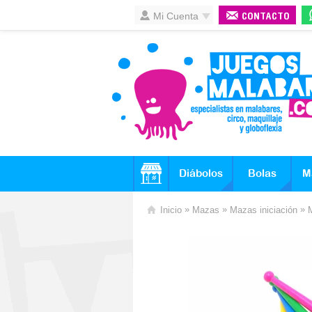
Mi Cuenta
CONTACTO
Diábolos
Bolas
M
»
»
»
Inicio
Mazas
Mazas iniciación