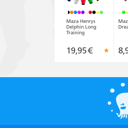
Maza Henrys
Maz
Delphin Long
Dre
Training
19,95
€
8,