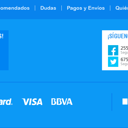
comendados
Dudas
Pagos y Envíos
Quié
S!
¡SÍGUEN
25
Seg
67
Seg