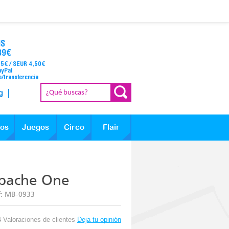
IS
39€
95€ / SEUR 4,50€
ayPal
o/transferencia
g
los
Juegos
Circo
Flair
abache One
f:
MB-0933
4 Valoraciones de clientes
Deja tu opinión