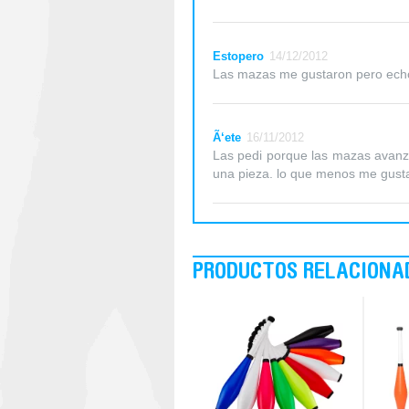
Estopero
14/12/2012
Las mazas me gustaron pero echo
Ã‘ete
16/11/2012
Las pedi porque las mazas avanz
una pieza. lo que menos me gusta
PRODUCTOS RELACIONA