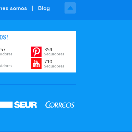
nes somos
Blog
OS!
557
354
uidores
Seguidores
5
710
uidores
Seguidores