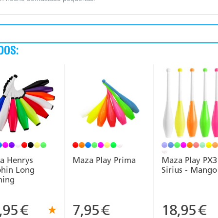
DOS:
a Henrys
Maza Play Prima
Maza Play PX3
phin Long
Sirius - Mango 
ning
,95
€
7,95
€
18,95
€