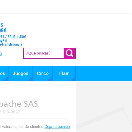
IS
39€
95€ / SEUR 4,50€
ayPal
o/transferencia
g
los
Juegos
Circo
Flair
bache SAS
f:
MB-0927
3 Valoraciones de clientes
Deja tu opinión