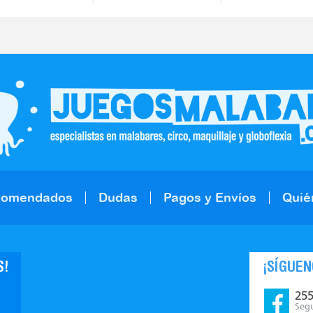
comendados
Dudas
Pagos y Envíos
Quié
S!
¡SÍGUEN
25
Seg