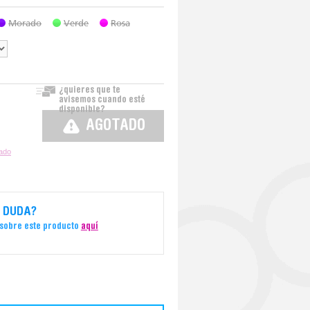
Morado
Verde
Rosa
¿quieres que te
avisemos cuando esté
disponible?
AGOTADO
zado
 DUDA?
 sobre este producto
aquí