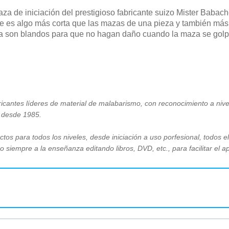
za de iniciación del prestigioso fabricante suizo Mister Babac
e es algo más corta que las mazas de una pieza y también más 
za son blandos para que no hagan daño cuando la maza se golpe
ricantes líderes de material de malabarismo, con reconocimiento a niv
a desde 1985.
tos para todos los niveles, desde iniciación a uso porfesional, todos e
siempre a la enseñanza editando libros, DVD, etc., para facilitar el a