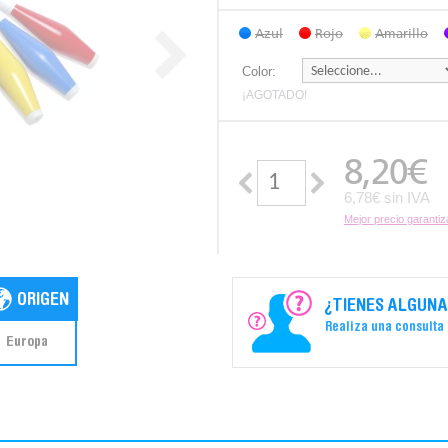
Azul
Rojo
Amarillo
Color:
¡AGOTADO!
8,20
€
6,78€ sin IVA
Mejor precio garanti
¿TIENES ALGUNA
Realiza una consulta
Europa