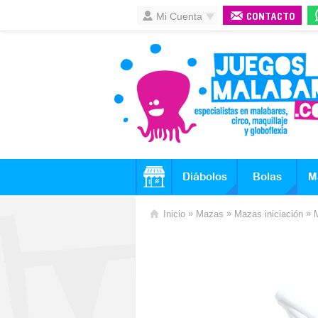
Mi Cuenta
CONTACTO
Diábolos
Bolas
M
»
»
»
Inicio
Mazas
Mazas iniciación