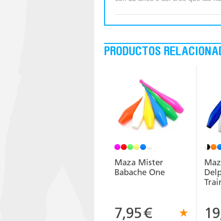
PRODUCTOS RELACIONA
Maza Mister
Maz
Babache One
Del
Trai
7,95
€
19