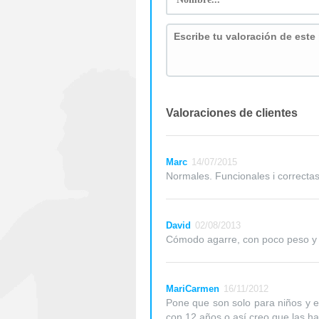
Valoraciones de clientes
Marc
14/07/2015
Normales. Funcionales i correcta
David
02/08/2013
Cómodo agarre, con poco peso y f
MariCarmen
16/11/2012
Pone que son solo para niños y e
con 12 años o así creo que las 