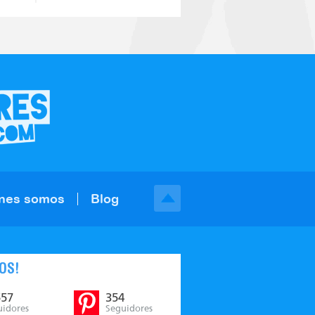
nes somos
Blog
OS!
557
354
uidores
Seguidores