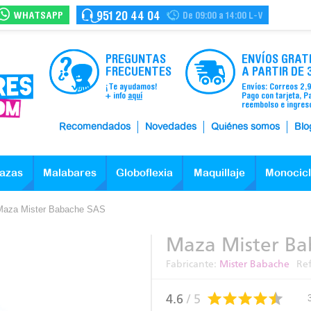
WHATSAPP
951 20 44 04
De 09:00 a 14:00 L-V
PREGUNTAS
ENVÍOS GRAT
FRECUENTES
A PARTIR DE 
¡Te ayudamos!
Envíos: Correos 2,
+ info
aquí
Pago con tarjeta, P
reembolso e ingres
Recomendados
Novedades
Quiénes somos
Blo
azas
Malabares
Globoflexia
Maquillaje
Monocic
Maza Mister Babache SAS
Maza Mister Ba
Fabricante:
Mister Babache
Re
4.6
/ 5