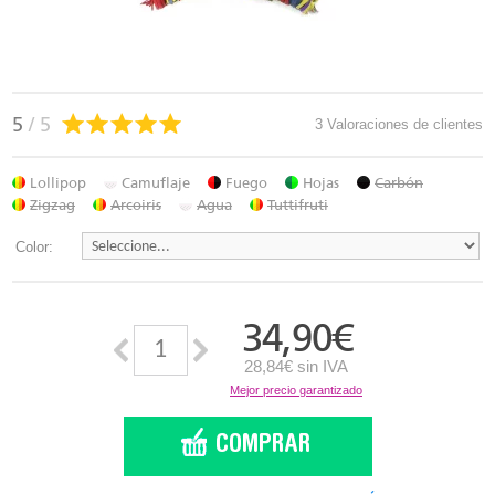
5
/ 5
3 Valoraciones de clientes
Lollipop
Camuflaje
Fuego
Hojas
Carbón
Zigzag
Arcoiris
Agua
Tuttifruti
Color:
34,90
€
28,84€ sin IVA
Mejor precio garantizado