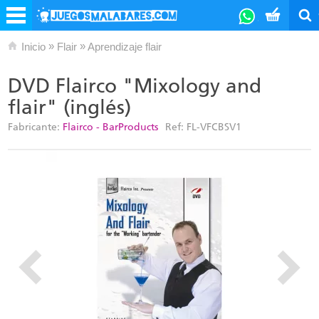
»
»
Inicio
Flair
Aprendizaje flair
DVD Flairco "Mixology and
flair" (inglés)
Fabricante:
Flairco - BarProducts
Ref:
FL-VFCBSV1