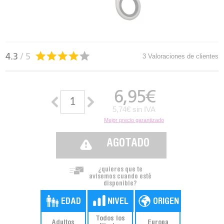
4.3
/ 5
3 Valoraciones de clientes
6,95
€
5,74€ sin IVA
Mejor precio garantizado
AGOTADO
¿quieres que te
avisemos cuando esté
disponible?
Todos los
Adultos
Europa