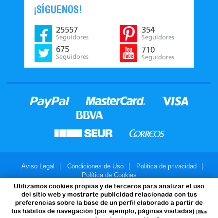
¡SÍGUENOS!
25557
354
Seguidores
Seguidores
675
710
Seguidores
Seguidores
Aviso Legal
Condiciones de Uso
Politica de privacidad
Política de Cookies
Utilizamos cookies propias y de terceros para analizar el uso
© 2007-2026 - JuegosMalabares.com
del sitio web y mostrarte publicidad relacionada con tus
preferencias sobre la base de un perfil elaborado a partir de
tus hábitos de navegación (por ejemplo, páginas visitadas)
[Más