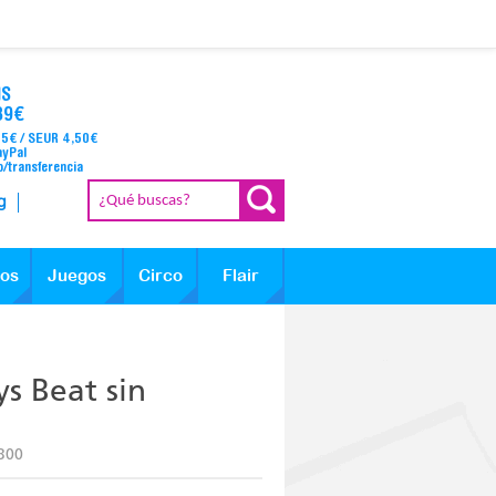
IS
39€
95€ / SEUR 4,50€
ayPal
o/transferencia
g
los
Juegos
Circo
Flair
ys Beat sin
300