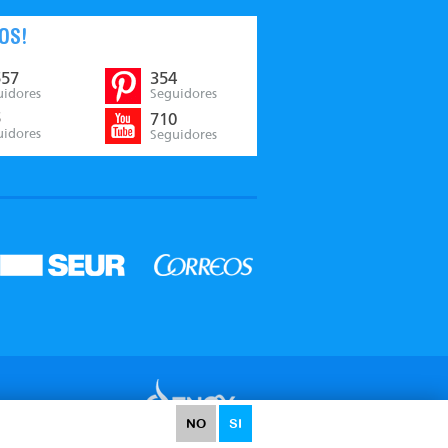
OS!
557
354
uidores
Seguidores
5
710
uidores
Seguidores
Desarrollado por:
¿Necesitas
NO
SI
ayuda?