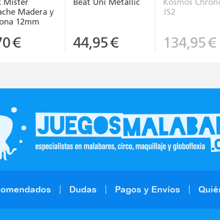
k Mister
Beat Uni Metallic
Kosmos Chron
ache Madera y
JS2
icona 12mm
70
€
44,95
€
134,95
€
comendados
Dudas
Pagos y Envíos
Quié