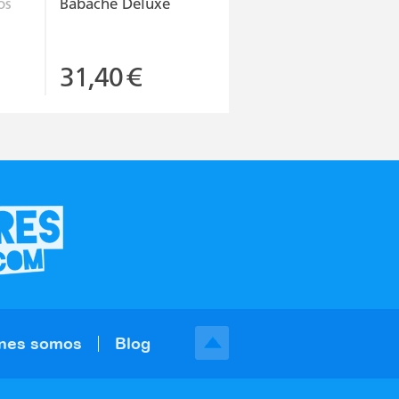
os
Babache Deluxe
31,40
€
nes somos
Blog