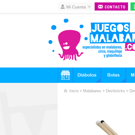
Mi Cuenta
CONTACTO
Diábolos
Bolas
M
»
»
»
Inicio
Malabares
Devilsticks
Dev