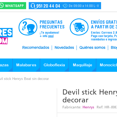
WHATSAPP
951 20 44 04
De 09:00 a 14:00 L-V
PREGUNTAS
ENVÍOS GRAT
FRECUENTES
A PARTIR DE 
¡Te ayudamos!
Envíos: Correos 2,
+ info
aquí
Pago con tarjeta, P
reembolso e ingres
Recomendados
Novedades
Quiénes somos
Blo
azas
Malabares
Globoflexia
Maquillaje
Monocic
il stick Henrys Beat sin decorar
Devil stick Henr
decorar
Fabricante:
Henrys
Ref:
HR-J08