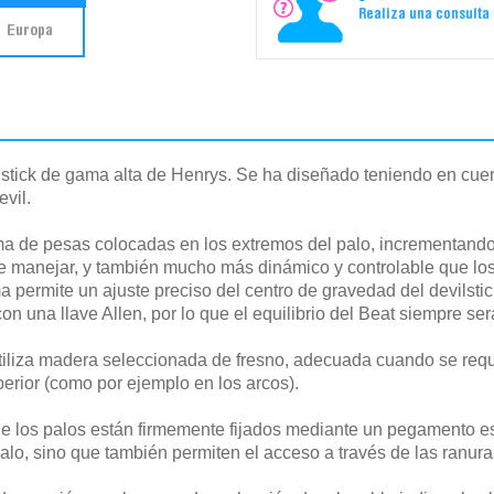
Realiza una consulta
Europa
 stick de gama alta de Henrys. Se ha diseñado teniendo en cue
vil.
ma de pesas colocadas en los extremos del palo, incrementando 
e manejar, y también mucho más dinámico y controlable que los
 permite un ajuste preciso del centro de gravedad del devilsti
on una llave Allen, por lo que el equilibrio del Beat siempre ser
 utiliza madera seleccionada de fresno, adecuada cuando se requ
erior (como por ejemplo en los arcos).
e los palos están firmemente fijados mediante un pegamento es
lo, sino que también permiten el acceso a través de las ranuras