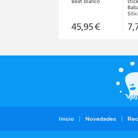
Beat blanco
stic
Bab
Sil
45,95
€
7,
Inicio
Novedades
Re