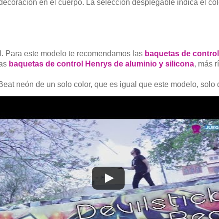
decoración en el cuerpo. La selección desplegable indica el col
ol. Para este modelo te recomendamos las
baquetas de contro
las
baquetas de control Henrys de aluminio y silicona
, más r
Beat neón de un solo color, que es igual que este modelo, solo