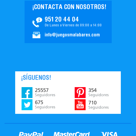
¡CONTACTA CON NOSOTROS!
951 20 44 04
De Lunes a Viernes de 09:00 a 14:00
info@juegosmalabares.com
¡SÍGUENOS!
25557
354
Seguidores
Seguidores
675
710
Seguidores
Seguidores