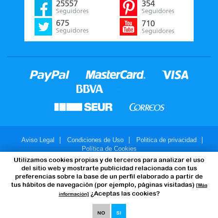
25557
354
Seguidores
Seguidores
675
710
Seguidores
Seguidores
Aviso Legal
Condiciones de Uso
Politica de privacidad
Política de Cookies
Utilizamos cookies propias y de terceros para analizar el uso
© 2007-2026 - JuegosMalabares.com
del sitio web y mostrarte publicidad relacionada con tus
preferencias sobre la base de un perfil elaborado a partir de
tus hábitos de navegación (por ejemplo, páginas visitadas)
[Más
¿Aceptas las cookies?
información]
NO
SI