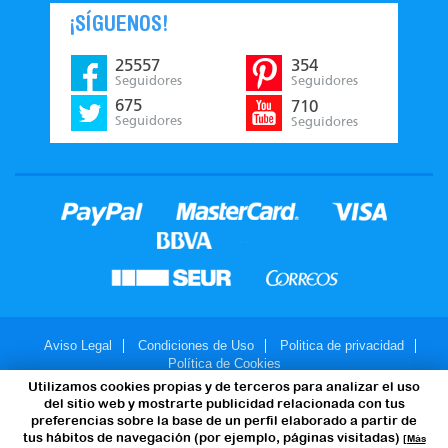
¡SÍGUENOS!
25557
354
Seguidores
Seguidores
675
710
Seguidores
Seguidores
Aviso Legal
Condiciones de Uso
Politica de privacidad
Política de Cookies
Utilizamos cookies propias y de terceros para analizar el uso
© 2007-2026 - JuegosMalabares.com
del sitio web y mostrarte publicidad relacionada con tus
preferencias sobre la base de un perfil elaborado a partir de
tus hábitos de navegación (por ejemplo, páginas visitadas)
[Más