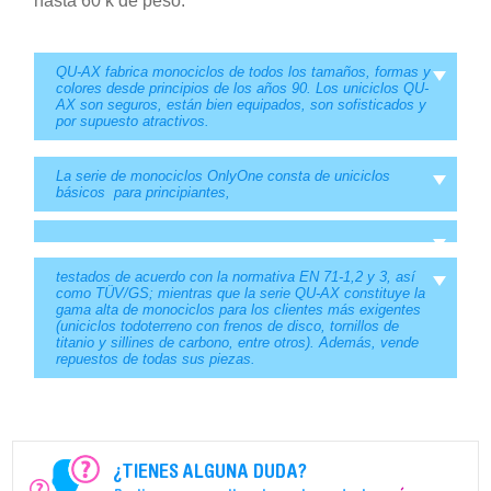
hasta 60 k de peso.
QU-AX fabrica monociclos de todos los tamaños, formas y
colores desde principios de los años 90. Los uniciclos QU-
AX son seguros, están bien equipados, son sofisticados y
por supuesto atractivos.
La serie de monociclos OnlyOne consta de uniciclos
básicos para principiantes,
testados de acuerdo con la normativa EN 71-1,2 y 3, así
como TÜV/GS; mientras que la serie QU-AX constituye la
gama alta de monociclos para los clientes más exigentes
(uniciclos todoterreno con frenos de disco, tornillos de
titanio y sillines de carbono, entre otros). Además, vende
repuestos de todas sus piezas.
¿TIENES ALGUNA DUDA?