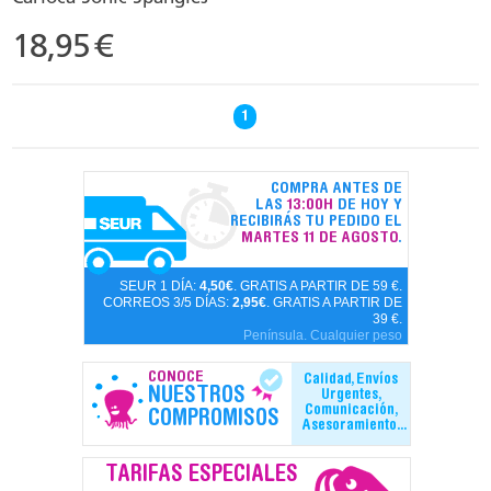
18,95
€
1
COMPRA ANTES DE
LAS
13:00H
DE HOY Y
RECIBIRÁS TU PEDIDO EL
MARTES 11 DE AGOSTO
.
SEUR 1 DÍA:
4,50€
. GRATIS A PARTIR DE 59 €.
CORREOS 3/5 DÍAS:
2,95€
. GRATIS A PARTIR DE
39 €.
Península. Cualquier peso
CONOCE
Calidad, Envíos
NUESTROS
Urgentes,
Comunicación,
COMPROMISOS
Asesoramiento...
TARIFAS ESPECIALES