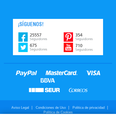
¡SÍGUENOS!
25557
354
Seguidores
Seguidores
675
710
Seguidores
Seguidores
Aviso Legal
Condiciones de Uso
Politica de privacidad
Política de Cookies