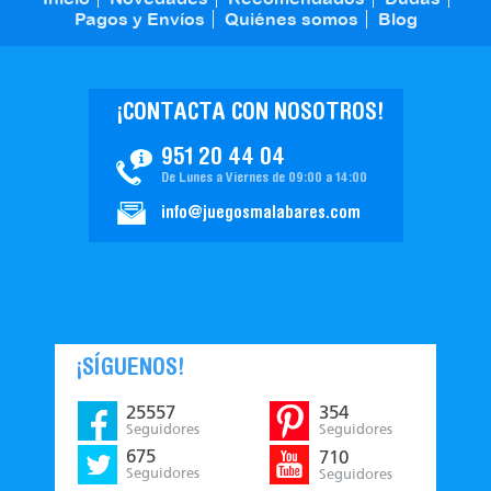
Pagos y Envíos
Quiénes somos
Blog
¡CONTACTA CON NOSOTROS!
951 20 44 04
De Lunes a Viernes de 09:00 a 14:00
info@juegosmalabares.com
¡SÍGUENOS!
25557
354
Seguidores
Seguidores
675
710
Seguidores
Seguidores