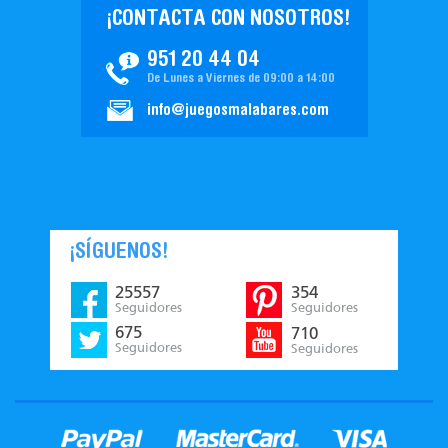
¡CONTACTA CON NOSOTROS!
951 20 44 04
De Lunes a Viernes de 09:00 a 14:00
info@juegosmalabares.com
¡SÍGUENOS!
25557
354
Seguidores
Seguidores
675
710
Seguidores
Seguidores