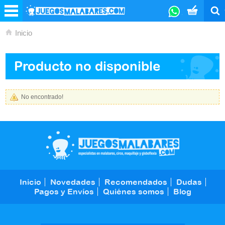
Inicio
Producto no disponible
No encontrado!
Inicio
Novedades
Recomendados
Dudas
Pagos y Envíos
Quiénes somos
Blog