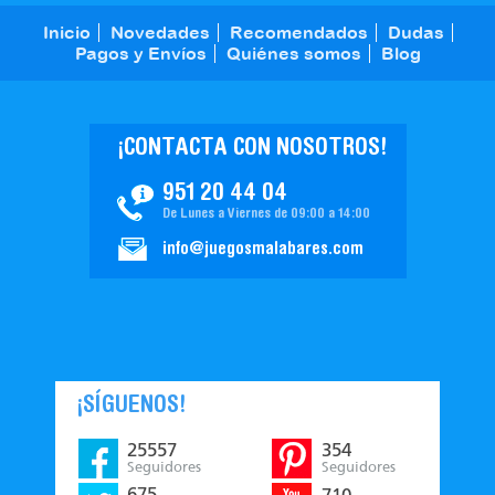
Inicio
Novedades
Recomendados
Dudas
Pagos y Envíos
Quiénes somos
Blog
¡CONTACTA CON NOSOTROS!
951 20 44 04
De Lunes a Viernes de 09:00 a 14:00
info@juegosmalabares.com
¡SÍGUENOS!
25557
354
Seguidores
Seguidores
675