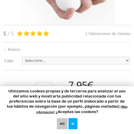
5
/ 5
1 Valoraciones de clientes
Blanco
Color:
7,95
€
Utilizamos cookies propias y de terceros para analizar el uso
6,57€ sin IVA
del sitio web y mostrarte publicidad relacionada con tus
Mejor precio garantizado
preferencias sobre la base de un perfil elaborado a partir de
tus hábitos de navegación (por ejemplo, páginas visitadas)
[Más
¿Aceptas las cookies?
COMPRAR
información]
NO
SI
COMPRA ANTES DE LAS
13:00H
DE MAÑANA Y RECIBIRÁS TU