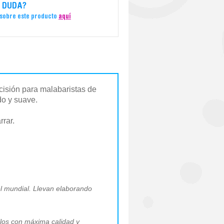
 DUDA?
 sobre este producto
aquí
cisión para malabaristas de
do y suave.
rrar.
el mundial. Llevan elaborando
llos con máxima calidad y