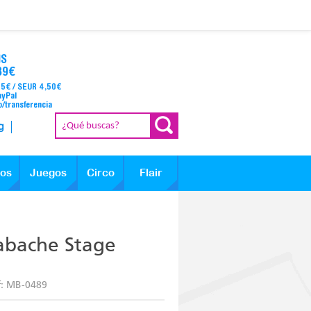
IS
39€
95€ / SEUR 4,50€
ayPal
o/transferencia
g
los
Juegos
Circo
Flair
abache Stage
f:
MB-0489