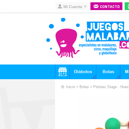
Mi Cuenta
CONTACTO
Diábolos
Bolas
M
»
»
Inicio
Bolas
Pelotas Stage - Hue