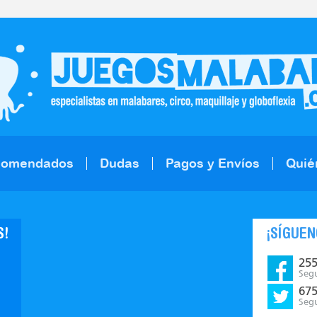
comendados
Dudas
Pagos y Envíos
Quié
S!
¡SÍGUEN
25
Seg
67
Seg