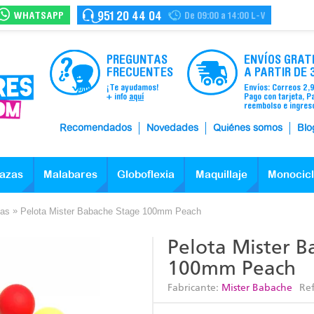
WHATSAPP
951 20 44 04
De 09:00 a 14:00 L-V
PREGUNTAS
ENVÍOS GRAT
FRECUENTES
A PARTIR DE 
¡Te ayudamos!
Envíos: Correos 2,
+ info
aquí
Pago con tarjeta, P
reembolso e ingres
Recomendados
Novedades
Quiénes somos
Blo
azas
Malabares
Globoflexia
Maquillaje
Monocic
»
cas
Pelota Mister Babache Stage 100mm Peach
Pelota Mister B
100mm Peach
Fabricante:
Mister Babache
Re