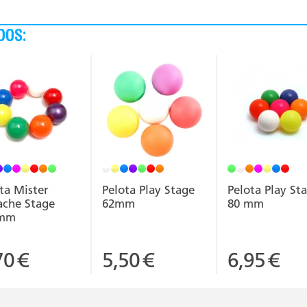
DOS:
ta Mister
Pelota Play Stage
Pelota Play St
ache Stage
62mm
80 mm
0mm
70
€
5,50
€
6,95
€