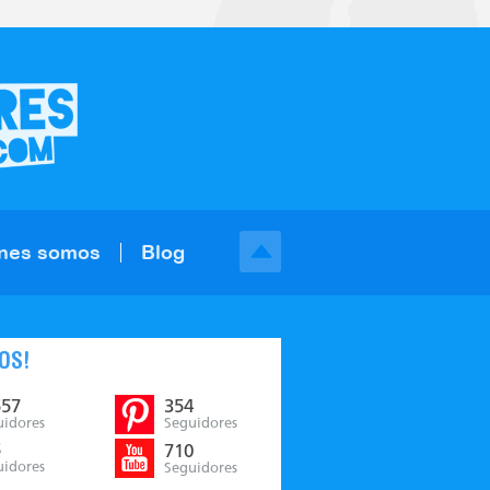
nes somos
Blog
OS!
557
354
uidores
Seguidores
5
710
uidores
Seguidores