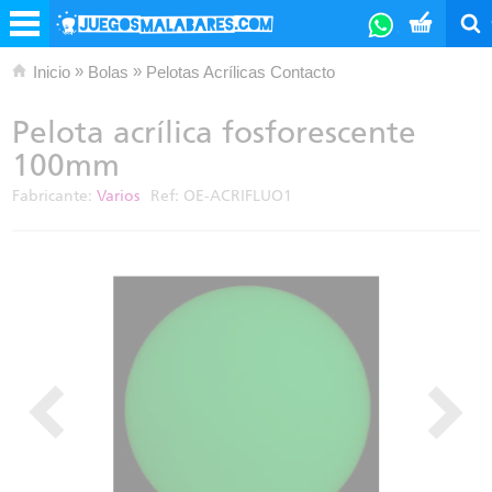
»
»
Inicio
Bolas
Pelotas Acrílicas Contacto
Pelota acrílica fosforescente
100mm
Fabricante:
Varios
Ref:
OE-ACRIFLUO1