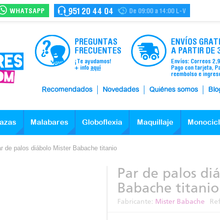
WHATSAPP
951 20 44 04
De 09:00 a 14:00 L-V
PREGUNTAS
ENVÍOS GRAT
FRECUENTES
A PARTIR DE 
¡Te ayudamos!
Envíos: Correos 2,
+ info
aquí
Pago con tarjeta, P
reembolso e ingres
Recomendados
Novedades
Quiénes somos
Blo
azas
Malabares
Globoflexia
Maquillaje
Monocic
r de palos diábolo Mister Babache titanio
Par de palos di
Babache titanio
Fabricante:
Mister Babache
Re