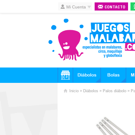
Mi Cuenta
CONTACTO
Diábolos
Bolas
M
»
»
»
Inicio
Diábolos
Palos diábolo
Pa