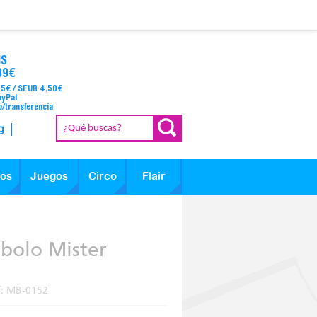
IS
39€
95€ / SEUR 4,50€
ayPal
o/transferencia
g
los
Juegos
Circo
Flair
ábolo Mister
f:
MB-0152