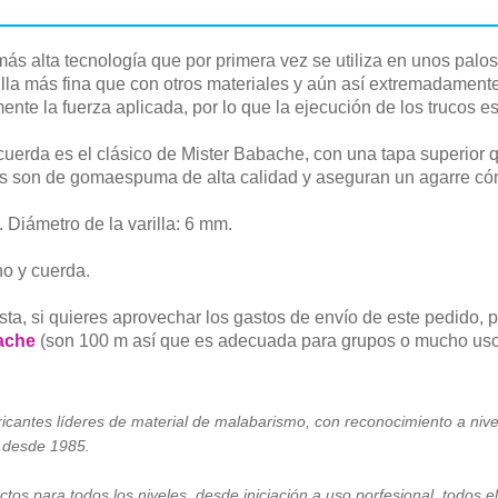
 más alta tecnología que por primera vez se utiliza en unos palos
rilla más fina que con otros materiales y aún así extremadamente 
nte la fuerza aplicada, por lo que la ejecución de los trucos 
cuerda es el clásico de Mister Babache, con una tapa superior q
gos son de gomaespuma de alta calidad y aseguran un agarre c
. Diámetro de la varilla: 6 mm.
o y cuerda.
ta, si quieres aprovechar los gastos de envío de este pedido, 
ache
(son 100 m así que es adecuada para grupos o mucho us
ricantes líderes de material de malabarismo, con reconocimiento a niv
a desde 1985.
tos para todos los niveles, desde iniciación a uso porfesional, todos e