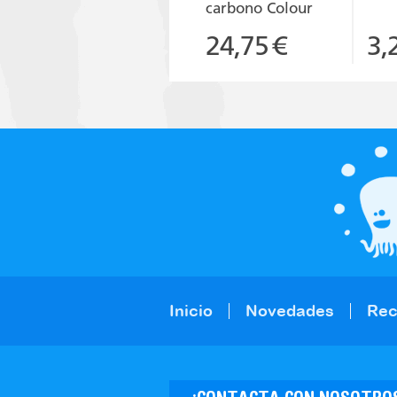
carbono Colour
24,75
€
3,
Inicio
Novedades
Re