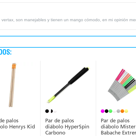
n vertax, son manejables y tienen un mango cómodo, en mi opinión me
DOS:
de palos
Par de palos
Par de palos
olo Henrys Kid
diábolo HyperSpin
diábolo Mister
Carbono
Babache Extr