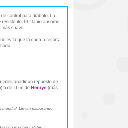
 de control para diábolo. La
resistente. El titanio absorbe
es más suave.
ue evita que la cuerda recorra
ómodo.
puedes añadir un repuesto de
o) o de 10 m de
Henrys
(más
el mundial. Llevan elaborando
llos con máxima calidad y