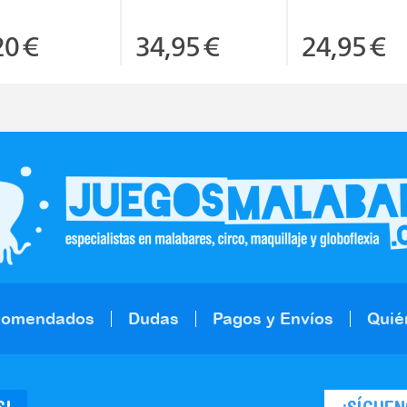
20
€
34,95
€
24,95
€
comendados
Dudas
Pagos y Envíos
Quié