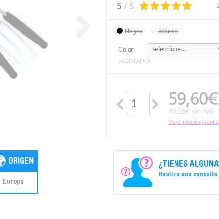
5
/ 5
Negro
Blanco
Color:
¡AGOTADO!
59,60
€
49,26€ sin IVA
Mejor precio garanti
¿TIENES ALGUNA
Realiza una consulta
Europa