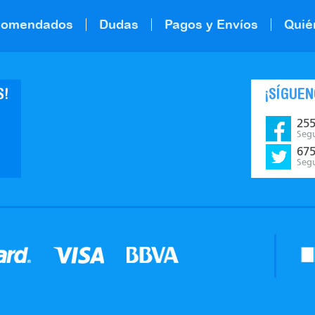
comendados
Dudas
Pagos y Envíos
Quié
S!
¡SÍGUEN
25
Seg
67
Seg