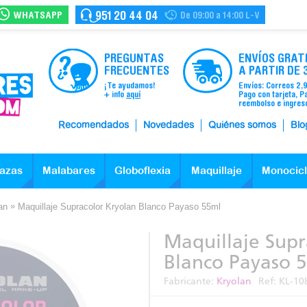
WHATSAPP
951 20 44 04
De 09:00 a 14:00 L-V
PREGUNTAS
ENVÍOS GRAT
FRECUENTES
A PARTIR DE 
¡Te ayudamos!
Envíos: Correos 2,
+ info
aquí
Pago con tarjeta, P
reembolso e ingres
Recomendados
Novedades
Quiénes somos
Blo
azas
Malabares
Globoflexia
Maquillaje
Monocic
»
an
Maquillaje Supracolor Kryolan Blanco Payaso 55ml
Maquillaje Supr
Blanco Payaso 
Fabricante:
Kryolan
Ref:
KL-10