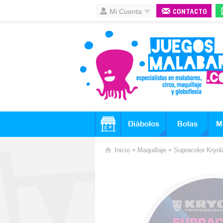
Mi Cuenta
CONTACTO
Diábolos
Bolas
M
»
»
Inicio
Maquillaje
Supracolor Kryol