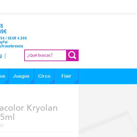
IS
39€
95€ / SEUR 4,50€
ayPal
o/transferencia
g
los
Juegos
Circo
Flair
acolor Kryolan
55ml
82