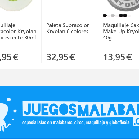
illaje
Paleta Supracolor
Maquillaje Ca
acolor Kryolan
Kryolan 6 colores
Make-Up Kryo
orescente 30ml
40g
,95
€
32,95
€
13,95
€