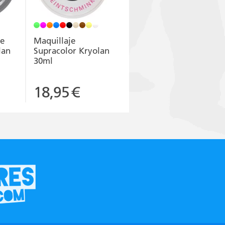
ke
Maquillaje
lan
Supracolor Kryolan
30ml
18,95
€