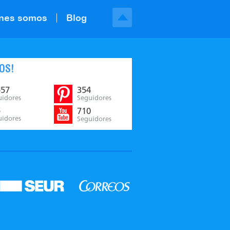
nes somos
Blog
OS!
557
354
uidores
Seguidores
5
710
uidores
Seguidores