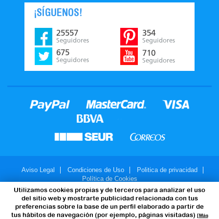
¡SÍGUENOS!
25557
354
Seguidores
Seguidores
675
710
Seguidores
Seguidores
Aviso Legal
Condiciones de Uso
Politica de privacidad
Política de Cookies
Utilizamos cookies propias y de terceros para analizar el uso
© 2007-2026 - JuegosMalabares.com
del sitio web y mostrarte publicidad relacionada con tus
preferencias sobre la base de un perfil elaborado a partir de
tus hábitos de navegación (por ejemplo, páginas visitadas)
[Más