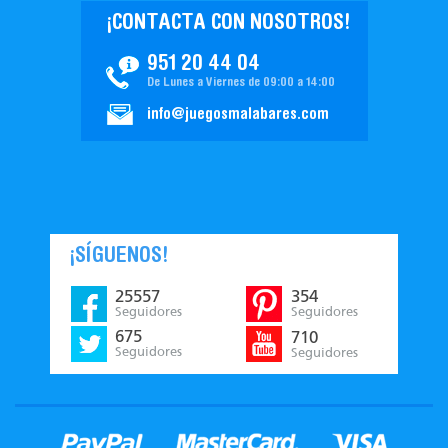
¡CONTACTA CON NOSOTROS!
951 20 44 04
De Lunes a Viernes de 09:00 a 14:00
info@juegosmalabares.com
¡SÍGUENOS!
25557
354
Seguidores
Seguidores
675
710
Seguidores
Seguidores