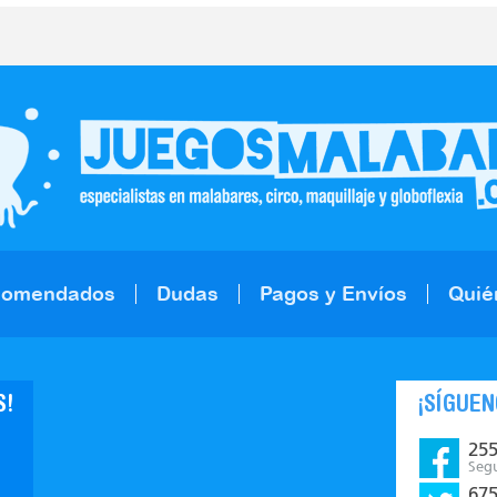
comendados
Dudas
Pagos y Envíos
Quié
S!
¡SÍGUEN
25
Seg
67