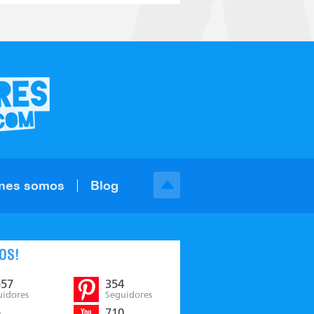
nes somos
Blog
OS!
557
354
uidores
Seguidores
5
710