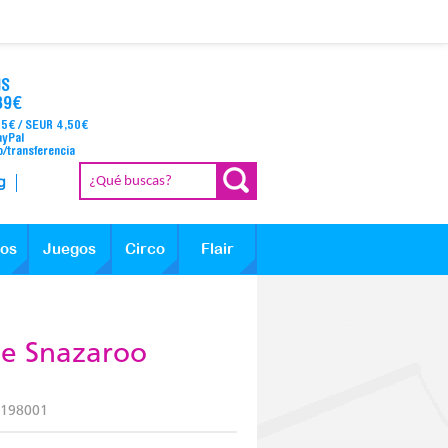
IS
39€
95€ / SEUR 4,50€
ayPal
o/transferencia
g
los
Juegos
Circo
Flair
je Snazaroo
1198001