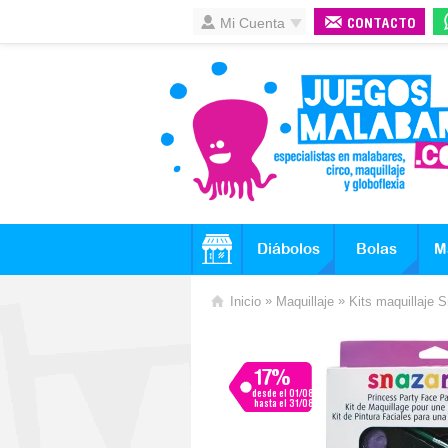
Mi Cuenta
CONTACTO
Diábolos
Bolas
M
»
»
Inicio
Maquillaje
Kits maquillaje 
17%
desde el 01/08
hasta el 31/08