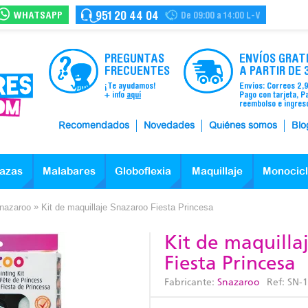
WHATSAPP
951 20 44 04
De 09:00 a 14:00 L-V
PREGUNTAS
ENVÍOS GRAT
FRECUENTES
A PARTIR DE 
¡Te ayudamos!
Envíos: Correos 2,
+ info
aquí
Pago con tarjeta, P
reembolso e ingres
Recomendados
Novedades
Quiénes somos
Blo
azas
Malabares
Globoflexia
Maquillaje
Monocic
»
Snazaroo
Kit de maquillaje Snazaroo Fiesta Princesa
Kit de maquilla
Fiesta Princesa
Fabricante:
Snazaroo
Ref:
SN-