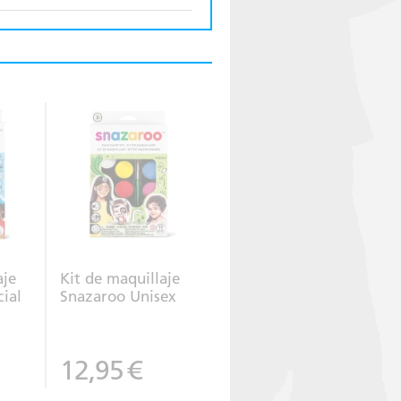
aje
Kit de maquillaje
ial
Snazaroo Unisex
12,95
€