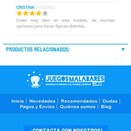
CRISTINA
27/02/2013
Están muy bien en esta medida, da muchas
opciones para hacer figuras distintas.
PRODUCTOS RELACIONADOS:
Inicio
Novedades
Recomendados
Dudas
Pagos y Envíos
Quiénes somos
Blog