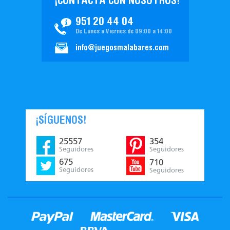
¡CONTACTA CON NOSOTROS!
951 20 44 04
De Lunes a Viernes de 09:00 a 14:00
info@juegosmalabares.com
¡SÍGUENOS!
25557
354
Seguidores
Seguidores
675
710
Seguidores
Seguidores