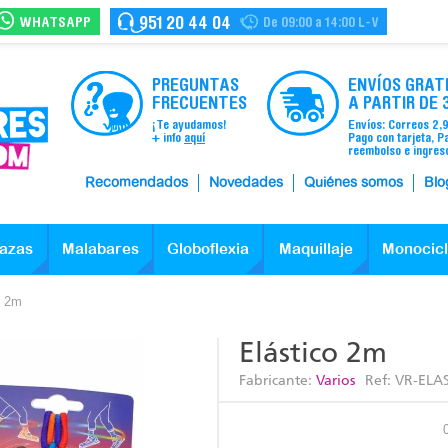
WHATSAPP
951 20 44 04
De 09:00 a 14:00 L-V
PREGUNTAS
ENVÍOS GRAT
FRECUENTES
A PARTIR DE 
¡Te ayudamos!
Envíos: Correos 2,
+ info
aquí
Pago con tarjeta, P
reembolso e ingres
Recomendados
Novedades
Quiénes somos
Blo
azas
Malabares
Globoflexia
Maquillaje
Monocic
o 2m
Elástico 2m
Fabricante:
Varios
Ref:
VR-ELA