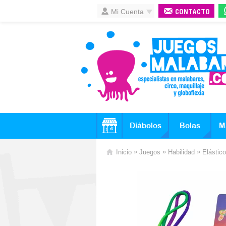
Mi Cuenta
CONTACTO
Diábolos
Bolas
M
»
»
»
Inicio
Juegos
Habilidad
Elástic