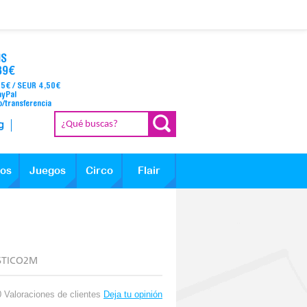
IS
39€
95€ / SEUR 4,50€
ayPal
o/transferencia
g
los
Juegos
Circo
Flair
STICO2M
0 Valoraciones de clientes
Deja tu opinión