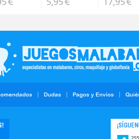
95
€
5,95
€
17,95
€
comendados
Dudas
Pagos y Envíos
Quié
S!
¡SÍGUEN
25