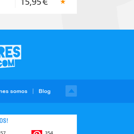
15,95
€
nes somos
Blog
OS!
557
354