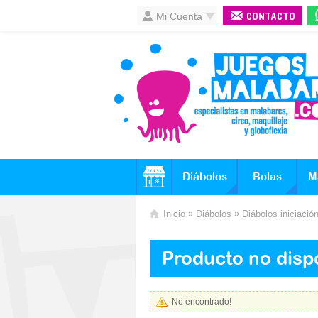
Mi Cuenta
CONTACTO
Diábolos
Bolas
M
»
»
Inicio
Diábolos
Diábolos iniciació
Producto no disp
No encontrado!