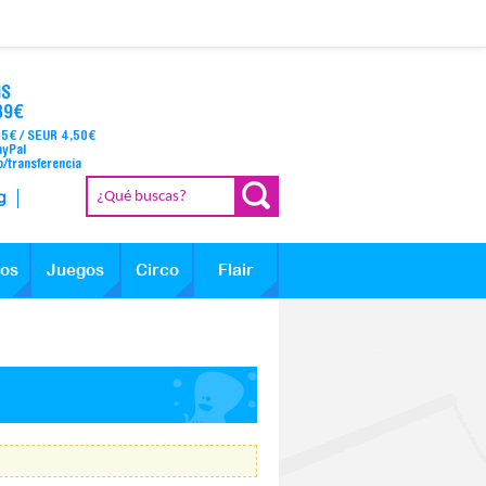
IS
39€
95€ / SEUR 4,50€
ayPal
o/transferencia
g
los
Juegos
Circo
Flair