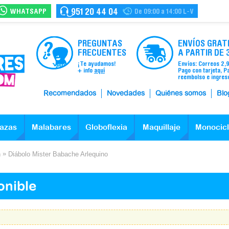
WHATSAPP
951 20 44 04
De 09:00 a 14:00 L-V
PREGUNTAS
ENVÍOS GRAT
FRECUENTES
A PARTIR DE 
¡Te ayudamos!
Envíos: Correos 2,
+ info
aquí
Pago con tarjeta, P
reembolso e ingres
Recomendados
Novedades
Quiénes somos
Blo
azas
Malabares
Globoflexia
Maquillaje
Monocic
»
n
Diábolo Mister Babache Arlequino
onible