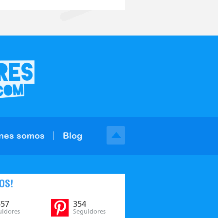
nes somos
Blog
OS!
557
354
uidores
Seguidores