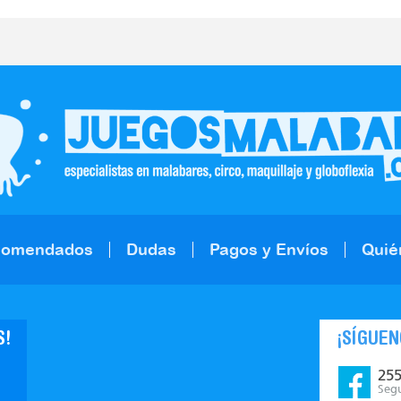
comendados
Dudas
Pagos y Envíos
Quié
S!
¡SÍGUEN
25
Seg