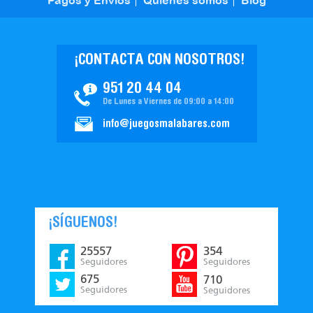
Pagos y Envíos
Quiénes somos
Blog
¡CONTACTA CON NOSOTROS!
951 20 44 04
De Lunes a Viernes de 09:00 a 14:00
info@juegosmalabares.com
¡SÍGUENOS!
25557
354
Seguidores
Seguidores
675
710
Seguidores
Seguidores