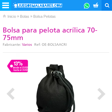
»
»
Inicio
Bolas
Bolsa Pelotas
Bolsa para pelota acrílica 70-
75mm
Fabricante:
Varios
Ref:
OE-BOLSAACRI
13%
desde el 01/08
hasta el 31/08